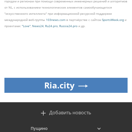
городам и регионам при помощи современных инженерных решений и алгоритмов
от NL, с использованием технологических элементов самообучающегося
"искусственного интеллекта" при информационной ресурсной поддержке
международной веб-группы
103news.com
в партнёрстве с сайтом
SportsWeek.org
и
проектами:
"Love"
,
News24
,
Ru24.pro
,
Russia24.pro
и др.
Ria.city
Добавить новость
Пущино