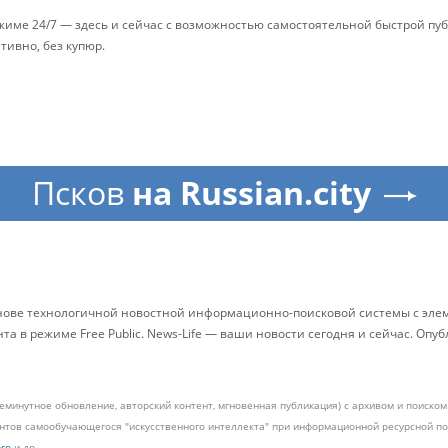
ежиме 24/7 — здесь и сейчас с возможностью самостоятельной быстрой п
ативно, без купюр.
Псков
на Russian.city
снове технологичной новостной информационно-поисковой системы с элем
 в режиме Free Public. News-Life — ваши новости сегодня и сейчас. Опу
жеминутное обновление, авторский контент, мгновенная публикация) с архивом и поиск
ментов самообучающегося "искусственного интеллекта" при информационной ресурсной 
pro
и др.