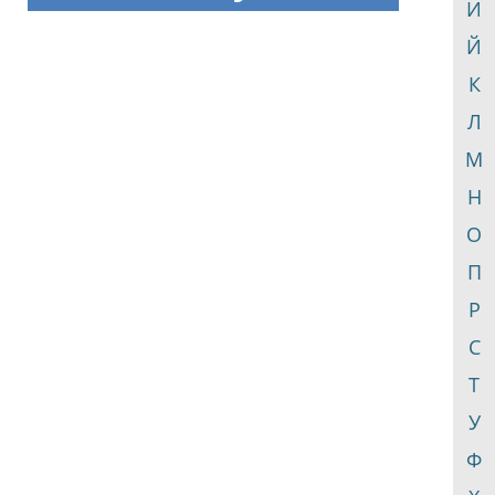
И
Й
К
Л
М
Н
О
П
Р
С
Т
У
Ф