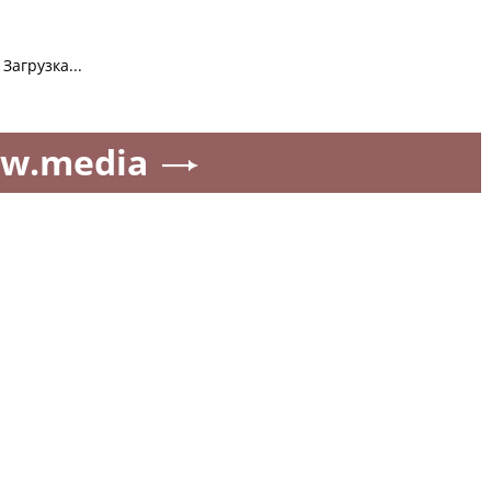
Загрузка...
w.media