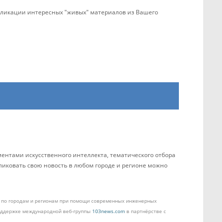
убликации интересных "живых" материалов из Вашего
ентами искусственного интеллекта, тематического отбора
бликовать свою новость в любом городе и регионе можно
ом по городам и регионам при помощи современных инженерных
поддержке международной веб-группы
103news.com
в партнёрстве с