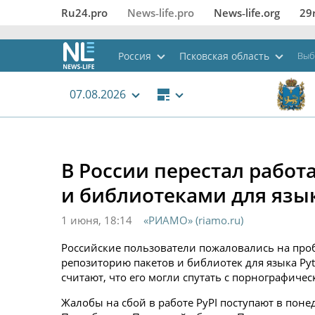
Ru24.pro
News‑life.pro
News‑life.org
29
Россия
Псковская область
Выб
07.08.2026
В России перестал работа
и библиотеками для язы
1 июня, 18:14
«РИАМО» (riamo.ru)
Российские пользователи пожаловались на проб
репозиторию пакетов и библиотек для языка Pyt
считают, что его могли спутать с порнографичес
Жалобы на сбой в работе PyPI поступают в пон