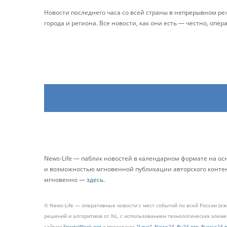
Новости последнего часа со всей страны в непрерывном р
города и региона. Все новости, как они есть — честно, опер
News-Life — паблик новостей в календарном формате на о
и возможностью мгновенной публикации авторского контента
мгновенно —
здесь
.
© News-Life — оперативные новости с мест событий по всей России (е
решений и алгоритмов от NL, с использованием технологических эле
сайтом
SportsWeek.org
и проектами:
"Love"
,
News24
,
Ru24.pro
,
Russia24.