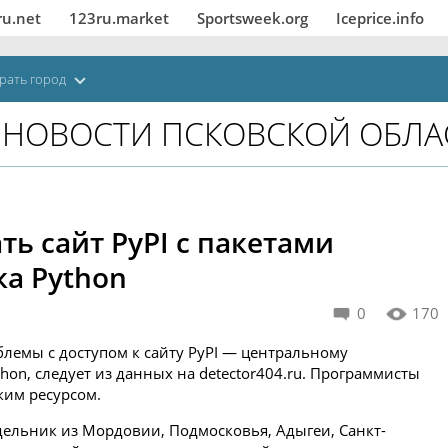
ru.net
123ru.market
Sportsweek.org
Iceprice.info
рать город
НОВОСТИ ПСКОВСКОЙ ОБЛА
ть сайт PyPI с пакетами
ка Python
0
170
лемы с доступом к сайту PyPI — центральному
hon, следует из данных на detector404.ru. Программисты
ким ресурсом.
едельник из Мордовии, Подмосковья, Адыгеи, Санкт-