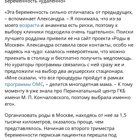
Беременность «удалённо»
«Эта беременность сильно отличалась от предыдущих,
– вспоминает Александра. – Я понимала, что из-за
моего
возраста
и анамнеза есть риски, поэтому к
выбору клиники подходила очень тщательно». Поиски
лучшего роддома привели её на сайт проекта «Роды в
Москве». Александра оставила свои контакты, особо не
надеясь на чудо: казалось невероятным, что можно
приехать в столицу и бесплатно получить медпомощь.
Но кураторы программы связались с ней сразу же и
предложили на выбор два акушерских стационара.
«Мне сказали, что все процедуры пройдут в рамках
программы ОМС
, – делится многодетная мама. – К тому
моменту я уже знала про Перинатальный центр ГКБ
имени М. П. Кончаловского, поэтому выбрала именно
его».
Организовать роды в Москве, находясь от неё за 1,5
тысячи километров, оказалось проще, чем
представлялось. Начиная со второго триместра
беременности пермская пациентка перешла под