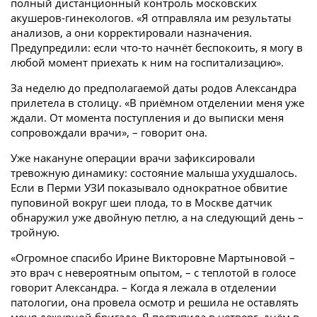
полный дистанционный контроль московских
акушеров-гинекологов. «Я отправляла им результаты
анализов, а они корректировали назначения.
Предупредили: если что-то начнёт беспокоить, я могу в
любой момент приехать к ним на госпитализацию».
За неделю до предполагаемой даты родов Александра
прилетела в столицу. «В приёмном отделении меня уже
ждали. От момента поступления и до выписки меня
сопровождали врачи», – говорит она.
Уже накануне операции врачи зафиксировали
тревожную динамику: состояние малыша ухудшалось.
Если в Перми УЗИ показывало однократное обвитие
пуповиной вокруг шеи плода, то в Москве датчик
обнаружил уже двойную петлю, а на следующий день –
тройную.
«Огромное спасибо Ирине Викторовне Мартыновой –
это врач с невероятным опытом, – с теплотой в голосе
говорит Александра. – Когда я лежала в отделении
патологии, она провела осмотр и решила не оставлять