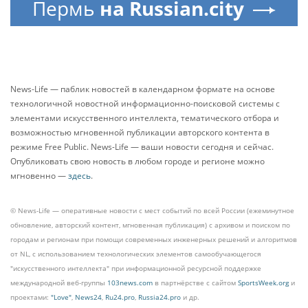
Пермь
на Russian.city
News-Life — паблик новостей в календарном формате на основе
технологичной новостной информационно-поисковой системы с
элементами искусственного интеллекта, тематического отбора и
возможностью мгновенной публикации авторского контента в
режиме Free Public. News-Life — ваши новости сегодня и сейчас.
Опубликовать свою новость в любом городе и регионе можно
мгновенно —
здесь
.
© News-Life — оперативные новости с мест событий по всей России (ежеминутное
обновление, авторский контент, мгновенная публикация) с архивом и поиском по
городам и регионам при помощи современных инженерных решений и алгоритмов
от NL, с использованием технологических элементов самообучающегося
"искусственного интеллекта" при информационной ресурсной поддержке
международной веб-группы
103news.com
в партнёрстве с сайтом
SportsWeek.org
и
проектами:
"Love"
,
News24
,
Ru24.pro
,
Russia24.pro
и др.