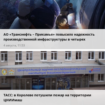
АО «Транснефть – Прикамье» повысило надежность
производственной инфраструктуры в четырех
регионах
4 августа, 11:53
ТАСС: в Королеве потушили пожар на территории
ЦНИИмаш