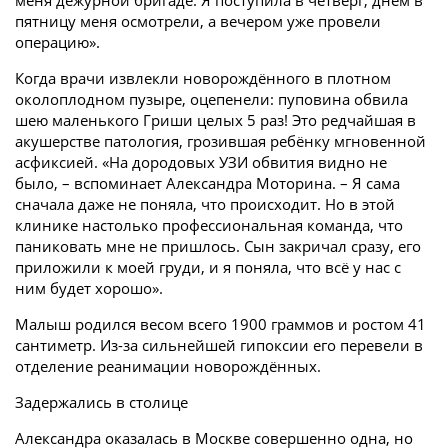
меня дежурной бригаде. Я поступила в четверг, днём в
пятницу меня осмотрели, а вечером уже провели
операцию».
Когда врачи извлекли новорождённого в плотном
околоплодном пузыре, оцепенели: пуповина обвила
шею маленького Гриши целых 5 раз! Это редчайшая в
акушерстве патология, грозившая ребёнку мгновенной
асфиксией. «На дородовых УЗИ обвития видно не
было, – вспоминает Александра Моторина. – Я сама
сначала даже не поняла, что происходит. Но в этой
клинике настолько профессиональная команда, что
паниковать мне не пришлось. Сын закричал сразу, его
приложили к моей груди, и я поняла, что всё у нас с
ним будет хорошо».
Малыш родился весом всего 1900 граммов и ростом 41
сантиметр. Из-за сильнейшей гипоксии его перевели в
отделение реанимации новорождённых.
Задержались в столице
Александра оказалась в Москве совершенно одна, но