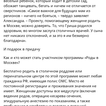
весёлый ребенок, который ходит в дет­ский сад,
обожает танцевать, бегать и ничем не отличается от
сверстников. «Самое важное для будущих мам из
регионов – ничего не бояться, – твёрдо заявляет
Александра. – Проекту, помогающему женщине родить
в Москве, можно доверять. То, что Гриша родился
здоровым, во многом заслуга столичных врачей. У сына
нет никаких отклонений, и за это я им безмерно
благодарна».
И подарок в придачу
Как и кто может стать участником программы «Род­ы в
Москве»?
Бесплатно родить в столичном роддоме или
перинатальном центре по этой программе может любая
гражданка РФ, имеющая полис ОМС. Место её
постоянной регистрации и проживания значения не
имеет. Женщинам доступны все медуслуги (включая
ведение родов, операцию кесарева сечения,
эпидуральную анестезию по показаниям, а также
пребывание в комфортных палатах и питание).