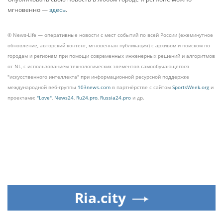
мгновенно —
здесь
.
© News-Life — оперативные новости с мест событий по всей России (ежеминутное
обновление, авторский контент, мгновенная публикация) с архивом и поиском по
городам и регионам при помощи современных инженерных решений и алгоритмов
от NL, с использованием технологических элементов самообучающегося
"искусственного интеллекта" при информационной ресурсной поддержке
международной веб-группы
103news.com
в партнёрстве с сайтом
SportsWeek.org
и
проектами:
"Love"
,
News24
,
Ru24.pro
,
Russia24.pro
и др.
Ria.city