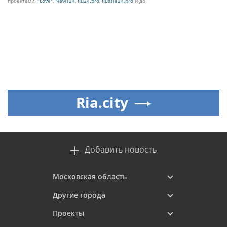
проектами:
"Love"
,
News24
,
Ru24.pro
,
Russia24.pro
и др.
Ria.city
Добавить новость
Московская область
Другие города
Проекты