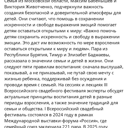
Семья из Московской области, Максим Бабенышев и
Виктория Животченко, подчеркнули важность
создания безопасной и доверительной атмосферы для
детей. Они считают, что помощь в сохранении
искренности и свободе выражения эмоций помогает
детям оставаться открытыми к миру: «Важно помочь
детям сохранить искренность и свободу в выражении
эмоции. Это даст им возможность по мере взросления
оставаться открытыми к миру и людям». Пара из
Республики Бурятия, Тимур и Элизабет Бадмаевы,
рассказала о значении семьи и детей в жизни. Они
следуют пяти правилам воспитания: сначала выслушай,
показывай, а не приказывай, не путай свою мечту с
жизнью ребенка, поддерживай без осуждения и
проводи время с семьей. На сессиях и лекциях III
Всероссийского свадебного фестиваля эксперты обсудят
актуальные принципы воспитания детей в разные
периоды взросления, а также значение традиций для
семьи и общества. I Всероссийский свадебный
фестиваль состоялся в 2024 году в рамках
Международной выставки-форума «Россия», где
семейный союз заключила 221 пара. В 2025 году