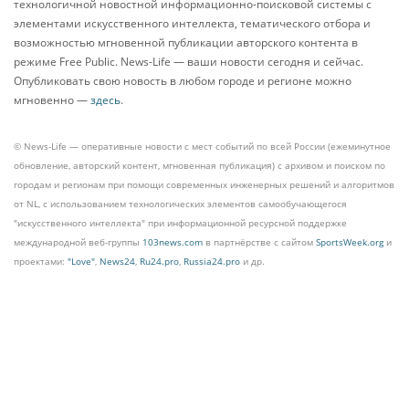
технологичной новостной информационно-поисковой системы с
элементами искусственного интеллекта, тематического отбора и
возможностью мгновенной публикации авторского контента в
режиме Free Public. News-Life — ваши новости сегодня и сейчас.
Опубликовать свою новость в любом городе и регионе можно
мгновенно —
здесь
.
© News-Life — оперативные новости с мест событий по всей России (ежеминутное
обновление, авторский контент, мгновенная публикация) с архивом и поиском по
городам и регионам при помощи современных инженерных решений и алгоритмов
от NL, с использованием технологических элементов самообучающегося
"искусственного интеллекта" при информационной ресурсной поддержке
международной веб-группы
103news.com
в партнёрстве с сайтом
SportsWeek.org
и
проектами:
"Love"
,
News24
,
Ru24.pro
,
Russia24.pro
и др.