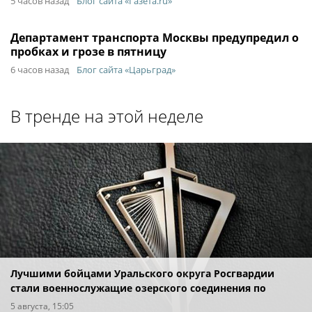
5 часов назад
Блог сайта «Газета.ru»
Департамент транспорта Москвы предупредил о
пробках и грозе в пятницу
6 часов назад
Блог сайта «Царьград»
В тренде на этой неделе
Лучшими бойцами Уральского округа Росгвардии
стали военнослужащие озерского соединения по
охране важных государственных объектов
5 августа, 15:05