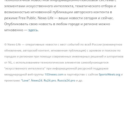
элементами искусственного интеллекта, тематического отбора и
возможностью мгновенной публикации авторского контента в
режиме Free Public. News-Life — ваши новости сегодня и сейчас.
Опубликовать свою новость в любом городе и регионе можно
мгновенно —
здесь
.
© News-Life — оперативные новости с мест событий по всей России (ежеминутное
обновление, авторский контент, мгновенная публикация) с архивом и поиском по
городам и регионам при помощи современных инженерных решений и алгоритмов
от NL, с использованием технологических элементов самообучающегося
"искусственного интеллекта" при информационной ресурсной поддержке
международной веб-группы
103news.com
в партнёрстве с сайтом
SportsWeek.org
и
проектами:
"Love"
,
News24
,
Ru24.pro
,
Russia24.pro
и др.