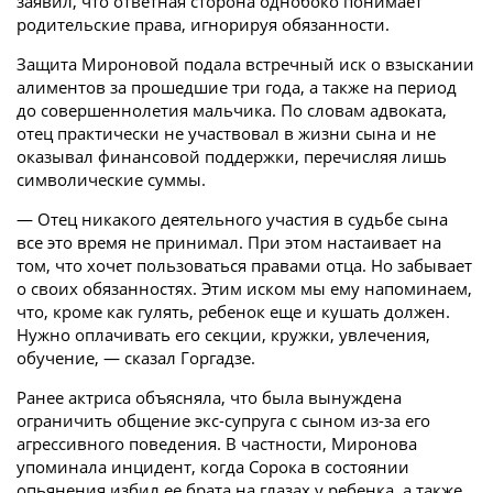
заявил, что ответная сторона однобоко понимает
родительские права, игнорируя обязанности.
Защита Мироновой подала встречный иск о взыскании
алиментов за прошедшие три года, а также на период
до совершеннолетия мальчика. По словам адвоката,
отец практически не участвовал в жизни сына и не
оказывал финансовой поддержки, перечисляя лишь
символические суммы.
— Отец никакого деятельного участия в судьбе сына
все это время не принимал. При этом настаивает на
том, что хочет пользоваться правами отца. Но забывает
о своих обязанностях. Этим иском мы ему напоминаем,
что, кроме как гулять, ребенок еще и кушать должен.
Нужно оплачивать его секции, кружки, увлечения,
обучение, — сказал Горгадзе.
Ранее актриса объясняла, что была вынуждена
ограничить общение экс-супруга с сыном из-за его
агрессивного поведения. В частности, Миронова
упоминала инцидент, когда Сорока в состоянии
опьянения избил ее брата на глазах у ребенка, а также