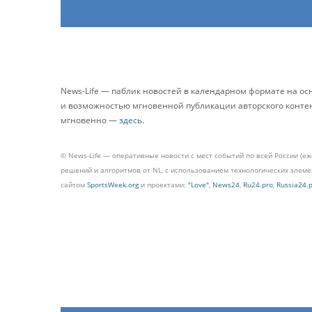
News-Life — паблик новостей в календарном формате на о
и возможностью мгновенной публикации авторского контента
мгновенно —
здесь
.
© News-Life — оперативные новости с мест событий по всей России (е
решений и алгоритмов от NL, с использованием технологических эле
сайтом
SportsWeek.org
и проектами:
"Love"
,
News24
,
Ru24.pro
,
Russia24.