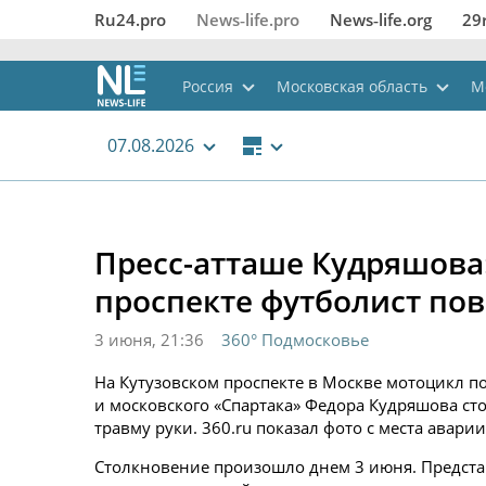
Ru24.pro
News‑life.pro
News‑life.org
29
Россия
Московская область
М
07.08.2026
Пресс-атташе Кудряшова:
проспекте футболист пов
3 июня, 21:36
360° Подмосковье
На Кутузовском проспекте в Москве мотоцикл 
и московского «Спартака» Федора Кудряшова с
травму руки. 360.ru показал фото с места аварии
Столкновение произошло днем 3 июня. Предста