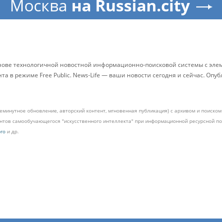
Москва
на Russian.city
снове технологичной новостной информационно-поисковой системы с элем
 в режиме Free Public. News-Life — ваши новости сегодня и сейчас. Опу
жеминутное обновление, авторский контент, мгновенная публикация) с архивом и поиск
ментов самообучающегося "искусственного интеллекта" при информационной ресурсной 
pro
и др.