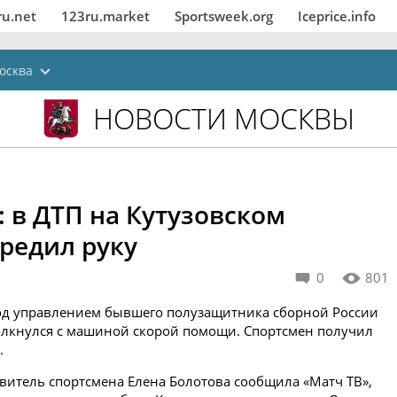
ru.net
123ru.market
Sportsweek.org
Iceprice.info
осква
НОВОСТИ МОСКВЫ
 в ДТП на Кутузовском
редил руку
0
801
под управлением бывшего полузащитника сборной России
толкнулся с машиной скорой помощи. Спортсмен получил
.
витель спортсмена Елена Болотова сообщила «Матч ТВ»,