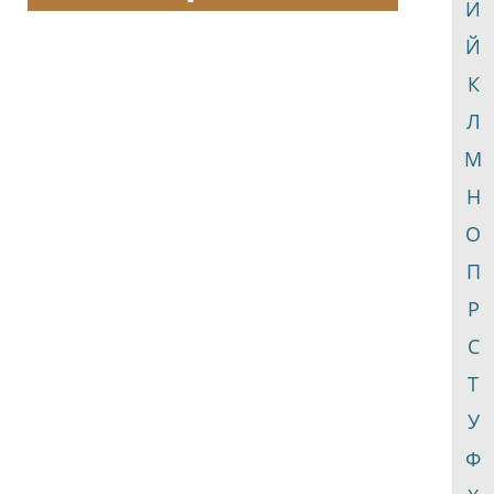
И
Й
К
Л
М
Н
О
П
Р
С
Т
У
Ф