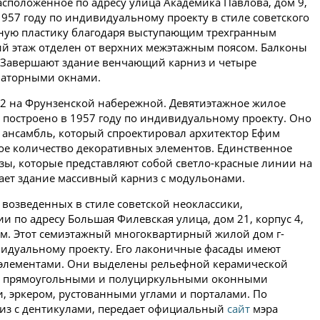
асположенное по адресу улица Академика Павлова, дом 9,
957 году по индивидуальному проекту в стиле советского
жную пластику благодаря выступающим трехгранным
ий этаж отделен от верхних межэтажным поясом. Балконы
Завершают здание венчающий карниз и четыре
наторными окнами.
42 на Фрунзенской набережной. Девятиэтажное жилое
о построено в 1957 году по индивидуальному проекту. Оно
 ансамбль, который спроектировал архитектор Ефим
ое количество декоративных элементов. Единственное
ы, которые представляют собой светло-красные линии на
чает здание массивный карниз с модульонами.
возведенных в стиле советской неоклассики,
ии по адресу Большая Филевская улица, дом 21, корпус 4,
м. Этот семиэтажный многоквартирный жилой дом г-
видуальному проекту. Его лаконичные фасады имеют
элементами. Они выделены рельефной керамической
аж, прямоугольными и полуциркульными оконными
 эркером, рустованными углами и порталами. По
из с дентикулами, передает официальный
сайт
мэра