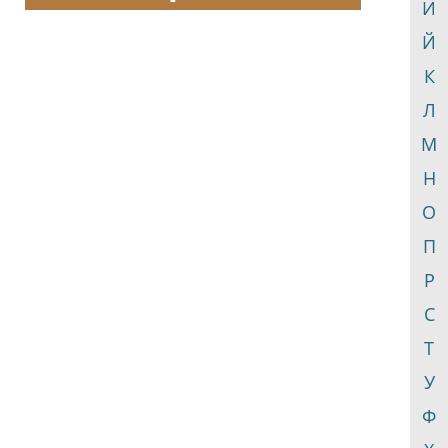
И
Й
К
Л
М
Н
О
П
Р
С
Т
У
Ф