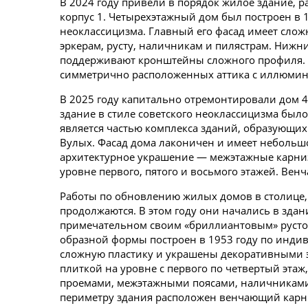
В 2024 году привели в порядок жилое здание, р
корпус 1. Четырехэтажный дом был построен в 1
неоклассицизма. Главный его фасад имеет сло
эркерам, русту, наличникам и пилястрам. Нижн
поддерживают кронштейны сложного профиля. 
симметрично расположенных аттика с иллюми
В 2025 году капитально отремонтировали дом 
здание в стиле советского неоклассицизма был
является частью комплекса зданий, образующих
Вулых. Фасад дома лаконичен и имеет небольш
архитектурное украшение — межэтажные карниз
уровне первого, пятого и восьмого этажей. Вен
Работы по обновлению жилых домов в столице, 
продолжаются. В этом году они начались в здан
примечательном своим «бриллиантовым» русто
образной формы построен в 1953 году по инди
сложную пластику и украшены декоративными 
плиткой на уровне с первого по четвертый эт
проемами, межэтажными поясами, наличниками,
периметру здания расположен венчающий карн