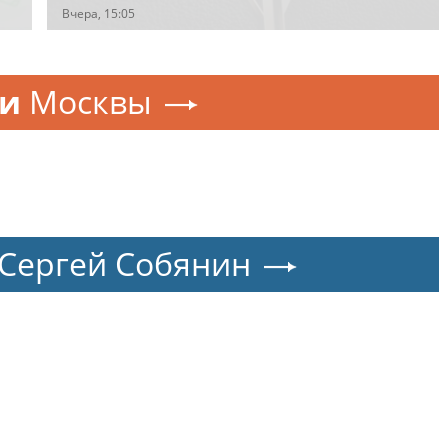
соединения по охране важных государственных
Вчера, 15:05
объектов
ти
Москвы
Сергей Собянин