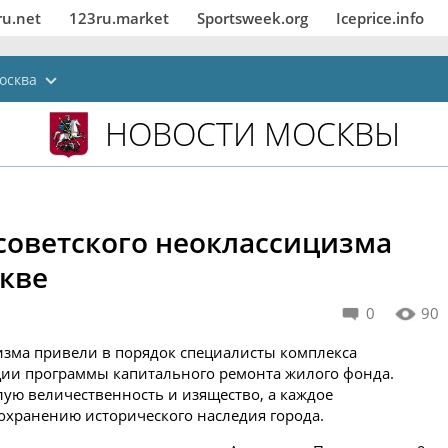
ru.net
123ru.market
Sportsweek.org
Iceprice.info
осква
НОВОСТИ МОСКВЫ
 советского неоклассицизма
скве
0
90
цизма привели в порядок специалисты комплекса
ации программы капитального ремонта жилого фонда.
ую величественность и изящество, а каждое
охранению исторического наследия города.