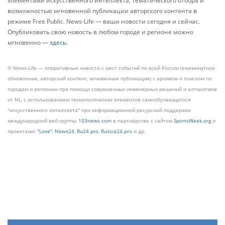
элементами искусственного интеллекта, тематического отбора и
возможностью мгновенной публикации авторского контента в
режиме Free Public. News-Life — ваши новости сегодня и сейчас.
Опубликовать свою новость в любом городе и регионе можно
мгновенно —
здесь
.
© News-Life — оперативные новости с мест событий по всей России (ежеминутное
обновление, авторский контент, мгновенная публикация) с архивом и поиском по
городам и регионам при помощи современных инженерных решений и алгоритмов
от NL, с использованием технологических элементов самообучающегося
"искусственного интеллекта" при информационной ресурсной поддержке
международной веб-группы
103news.com
в партнёрстве с сайтом
SportsWeek.org
и
проектами:
"Love"
,
News24
,
Ru24.pro
,
Russia24.pro
и др.