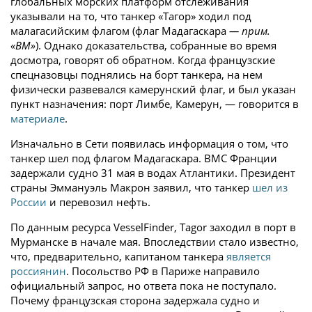
глобальных морских платформ отслеживания
указывали на то, что танкер «Тагор» ходил под
малагасийским флагом (флаг Мадагаскара
— прим.
«ВМ»
). Однако доказательства, собранные во время
досмотра, говорят об обратном. Когда французские
спецназовцы поднялись на борт танкера, на нем
физически развевался камерунский флаг, и был указан
пункт назначения: порт Лимбе, Камерун, — говорится в
материале
.
Изначально в Сети появилась информация о том, что
танкер шел под флагом Мадагаскара. ВМС Франции
задержали судно 31 мая в водах Атлантики. Президент
страны Эммануэль Макрон заявил, что танкер
шел из
России
и перевозил нефть.
По данным ресурса VesselFinder, Tagor заходил в порт в
Мурманске в начале мая. Впоследствии стало известно,
что, предварительно, капитаном танкера
является
россиянин
. Посольство РФ в Париже направило
официальный запрос, но ответа пока не поступало.
Почему французская сторона задержала судно и