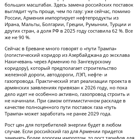
больших масштабах. Здесь замена российских поставок
выглядит чуть проще, чем по газу: уже сейчас, помимо
России, Армения импортирует нефтепродукты из
Ирана, Мальты, Болгарии, Греции, Румынии, Турции и
других стран, а доля РФ в 2025 году составила 62 %. Все
же не 90 %.
Сейчас в Ереване много говорят о «пути Трампа»
(логистический коридор из Азербайджана до эксклава
Нахичевань через Армению по Зангезурскому
коридору), который предполагает строительство
железной дороги, автодороги, ЛЭП, нефте- и
газопровода. Практический этап реализации проекта в
армянских заявлениях привязан к 2026 году, но пока
дело идет не особенно активно, газопровод строить и
не начинали. При самом оптимистичном раскладе в
качестве полноценного пути поставок газа «путь
Трампа» может заработать не ранее 2029 года.
Рост цен для потребителей энергии будет в любом
случае. Если российский газ для Армении придется
заменять более дорогим импортом, то рост тарифов для