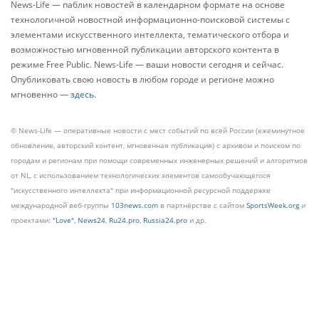
News-Life — паблик новостей в календарном формате на основе
технологичной новостной информационно-поисковой системы с
элементами искусственного интеллекта, тематического отбора и
возможностью мгновенной публикации авторского контента в
режиме Free Public. News-Life — ваши новости сегодня и сейчас.
Опубликовать свою новость в любом городе и регионе можно
мгновенно —
здесь
.
© News-Life — оперативные новости с мест событий по всей России (ежеминутное
обновление, авторский контент, мгновенная публикация) с архивом и поиском по
городам и регионам при помощи современных инженерных решений и алгоритмов
от NL, с использованием технологических элементов самообучающегося
"искусственного интеллекта" при информационной ресурсной поддержке
международной веб-группы
103news.com
в партнёрстве с сайтом
SportsWeek.org
и
проектами:
"Love"
,
News24
,
Ru24.pro
,
Russia24.pro
и др.