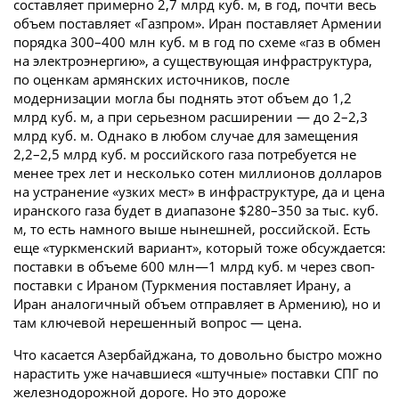
составляет примерно 2,7 млрд куб. м, в год, почти весь
объем поставляет «Газпром». Иран поставляет Армении
порядка 300–400 млн куб. м в год по схеме «газ в обмен
на электроэнергию», а существующая инфраструктура,
по оценкам армянских источников, после
модернизации могла бы поднять этот объем до 1,2
млрд куб. м, а при серьезном расширении — до 2–2,3
млрд куб. м. Однако в любом случае для замещения
2,2–2,5 млрд куб. м российского газа потребуется не
менее трех лет и несколько сотен миллионов долларов
на устранение «узких мест» в инфраструктуре, да и цена
иранского газа будет в диапазоне $280–350 за тыс. куб.
м, то есть намного выше нынешней, российской. Есть
еще «туркменский вариант», который тоже обсуждается:
поставки в объеме 600 млн—1 млрд куб. м через своп-
поставки с Ираном (Туркмения поставляет Ирану, а
Иран аналогичный объем отправляет в Армению), но и
там ключевой нерешенный вопрос — цена.
Что касается Азербайджана, то довольно быстро можно
нарастить уже начавшиеся «штучные» поставки СПГ по
железнодорожной дороге. Но это дороже