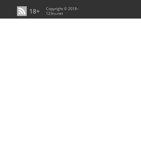
Copyright © 2018–
18+
123ru.net