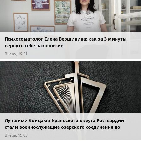
Психосоматолог Елена Вершинина: как за 3 минуты
вернуть себе равновесие
Вчера, 19:21
Лучшими бойцами Уральского округа Росгвардии
стали военнослужащие озерского соединения по
охране важных государственных объектов
Вчера, 15:05