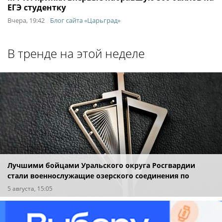
ЕГЭ студентку
Вчера, 19:42
Блог сайта «Царьград»
В тренде на этой неделе
Лучшими бойцами Уральского округа Росгвардии
стали военнослужащие озерского соединения по
охране важных государственных объектов
5 августа, 15:05