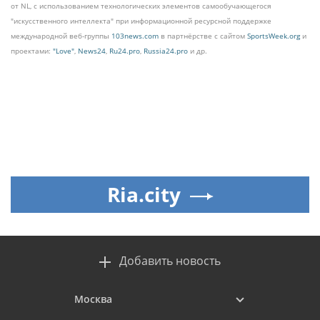
от NL, с использованием технологических элементов самообучающегося
"искусственного интеллекта" при информационной ресурсной поддержке
международной веб-группы
103news.com
в партнёрстве с сайтом
SportsWeek.org
и
проектами:
"Love"
,
News24
,
Ru24.pro
,
Russia24.pro
и др.
Ria.city
Добавить новость
Москва