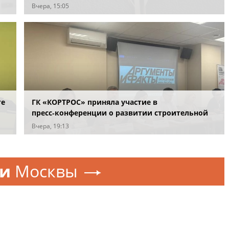
соединения по охране важных государственных
Вчера, 15:05
объектов
ге
ГК «КОРТРОС» приняла участие в
пресс‑конференции о развитии строительной
отрасли в Челябинске
Вчера, 19:13
ти
Москвы