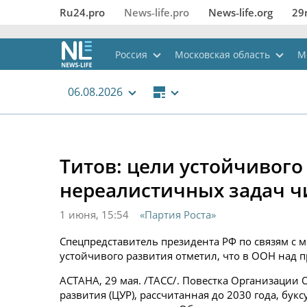
Ru24.pro
News‑life.pro
News‑life.org
29
Россия
Московская область
М
06.08.2026
Титов: цели устойчивого
нереалистичных задач 
1 июня, 15:54
«Партия Роста»
Спецпредставитель президента РФ по связям с
устойчивого развития отметил, что в ООН над
АСТАНА, 29 мая. /ТАСС/. Повестка Организации
развития (ЦУР), рассчитанная до 2030 года, бук