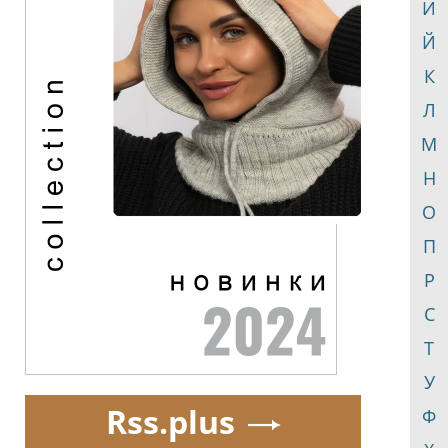
И
Й
К
Л
М
Н
О
П
Р
С
Т
У
Rss.plus
Ф