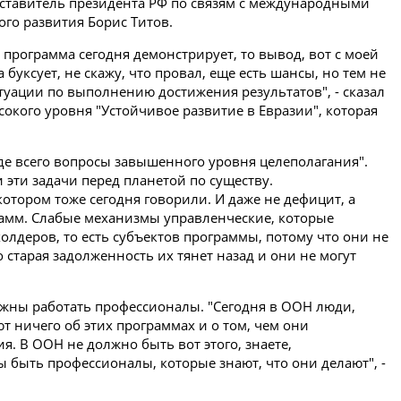
дставитель президента РФ по связям с международными
го развития Борис Титов.
 программа сегодня демонстрирует, то вывод, вот с моей
 буксует, не скажу, что провал, еще есть шансы, но тем не
туации по выполнению достижения результатов", - сказал
окого уровня "Устойчивое развитие в Евразии", которая
жде всего вопросы завышенного уровня целеполагания".
 эти задачи перед планетой по существу.
отором тоже сегодня говорили. И даже не дефицит, а
рамм. Слабые механизмы управленческие, которые
холдеров, то есть субъектов программы, потому что они не
 старая задолженность их тянет назад и они не могут
лжны работать профессионалы. "Сегодня в ООН люди,
 ничего об этих программах и о том, чем они
. В ООН не должно быть вот этого, знаете,
 быть профессионалы, которые знают, что они делают", -