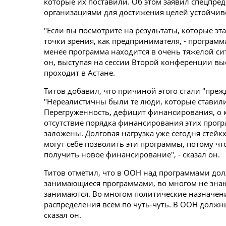
которые их поставили. Об этом заявил спецпре
организациями для достижения целей устойчиво
"Если вы посмотрите на результаты, которые эта
точки зрения, как предпринимателя, - программа
менее программа находится в очень тяжелой си
он, выступая на сессии Второй конференции выс
проходит в Астане.
Титов добавил, что причиной этого стали "пре
"Нереалистичны были те люди, которые ставили
Перегруженность, дефицит финансирования, о к
отсутствие порядка финансирования этих прог
заложены. Долговая нагрузка уже сегодня стейк
могут себе позволить эти программы, потому что
получить новое финансирование", - сказал он.
Титов отметил, что в ООН над программами до
занимающиеся программами, во многом не знают
занимаются. Во многом политические назначения
распределения всем по чуть-чуть. В ООН должны
сказал он.