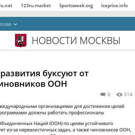
ru.net
123ru.market
Sportsweek.org
Iceprice.info
осква
НОВОСТИ МОСКВЫ
 развития буксуют от
чиновников ООН
0
514
 международными организациями для достижения целей
 программами должны работать профессионалы
 Объединенных Наций (ООН) по целям устойчивого
сует из-за нереалистичных задач, а также чиновников ООН,