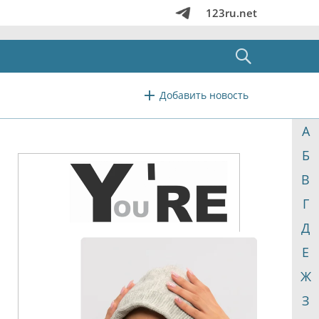
123ru.net
Добавить новость
А
Б
В
Г
Д
Е
Ж
З