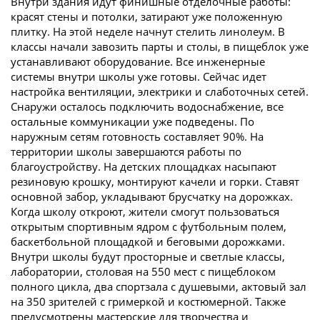
Внутри здания идут финишные отделочные работы:
красят стены и потолки, затирают уже положенную
плитку. На этой неделе начнут стелить линолеум. В
классы начали завозить парты и столы, в пищеблок уже
устанавливают оборудование. Все инженерные
системы внутри школы уже готовы. Сейчас идет
настройка вентиляции, электрики и слаботочных сетей.
Снаружи осталось подключить водоснабжение, все
остальные коммуникации уже подведены. По
наружным сетям готовность составляет 90%. На
территории школы завершаются работы по
благоустройству. На детских площадках насыпают
резиновую крошку, монтируют качели и горки. Ставят
основной забор, укладывают брусчатку на дорожках.
Когда школу откроют, жители смогут пользоваться
открытым спортивным ядром с футбольным полем,
баскетбольной площадкой и беговыми дорожками.
Внутри школы будут просторные и светлые классы,
лаборатории, столовая на 550 мест с пищеблоком
полного цикла, два спортзала с душевыми, актовый зал
на 350 зрителей с гримеркой и костюмерной. Также
предусмотрены мастерские для творчества и