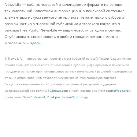
News-Life — паблик новостей в календарном формате на основе
технологичной новостной информационно-поисковой системы с
элементами искусственного интеллекта, тематического отбора и
возможностью мгновенной публикации авторского контента в
режиме Free Public. News-Life — ваши новости сегодня и сейчас.
Опубликовать свою новость в любом городе и регионе можно
мгновенно —
здесь
.
© News-Life — оперативные новости с мест событий по всей России (ежеминутное
обновление, авторский контент, мгновенная публикация) с архивом и поиском по
городам и регионам при помощи современных инженерных решений и алгоритмов
от NL, с использованием технологических элементов самообучающегося
"искусственного интеллекта" при информационной ресурсной поддержке
международной веб-группы
103news.com
в партнёрстве с сайтом
SportsWeek.org
и
проектами:
"Love"
,
News24
,
Ru24.pro
,
Russia24.pro
и др.