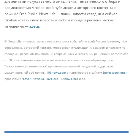
элементами искусственного интеллекта, тематического отбора и
возможностью мгновенной публикации авторского контента в
режиме Free Public. News-Life — ваши новости сегодня и сейчас.
Опубликовать свою новость в любом городе и регионе можно
мгновенно —
здесь
.
© News-Life — оперативные новости с мест событий по всей России (ежеминутное
обновление, авторский контент, мгновенная публикация) с архивом и поиском по
городам и регионам при помощи современных инженерных решений и алгоритмов
от NL, с использованием технологических элементов самообучающегося
"искусственного интеллекта" при информационной ресурсной поддержке
международной веб-группы
103news.com
в партнёрстве с сайтом
SportsWeek.org
и
проектами:
"Love"
,
News24
,
Ru24.pro
,
Russia24.pro
и др.