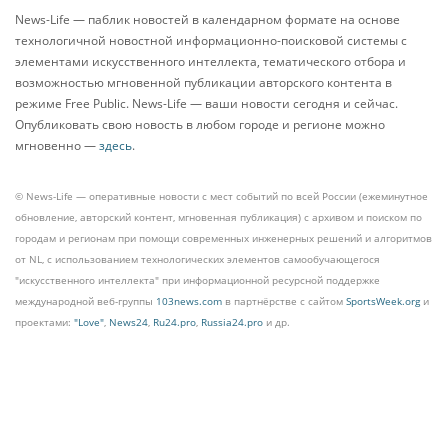
News-Life — паблик новостей в календарном формате на основе
технологичной новостной информационно-поисковой системы с
элементами искусственного интеллекта, тематического отбора и
возможностью мгновенной публикации авторского контента в
режиме Free Public. News-Life — ваши новости сегодня и сейчас.
Опубликовать свою новость в любом городе и регионе можно
мгновенно —
здесь
.
© News-Life — оперативные новости с мест событий по всей России (ежеминутное
обновление, авторский контент, мгновенная публикация) с архивом и поиском по
городам и регионам при помощи современных инженерных решений и алгоритмов
от NL, с использованием технологических элементов самообучающегося
"искусственного интеллекта" при информационной ресурсной поддержке
международной веб-группы
103news.com
в партнёрстве с сайтом
SportsWeek.org
и
проектами:
"Love"
,
News24
,
Ru24.pro
,
Russia24.pro
и др.