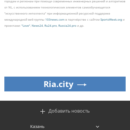
городам и регионам при помощи современных инженерных решений и алгоритмов
от NL, с использованием технологических элементов самообучающегося
"искусственного интеллекта" при информационной ресурсной поддержке
международной веб-группы
103news.com
в партнёрстве с сайтом
SportsWeek.org
и
проектами:
"Love"
,
News24
,
Ru24.pro
,
Russia24.pro
и др.
Ria.city
Добавить новость
Казань