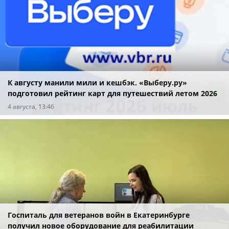
К августу манили мили и кешбэк. «Выберу.ру»
подготовил рейтинг карт для путешествий летом 2026
года
4 августа, 13:46
Госпиталь для ветеранов войн в Екатеринбурге
получил новое оборудование для реабилитации