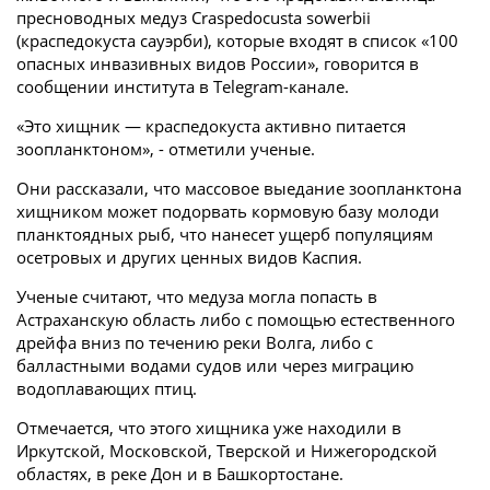
пресноводных медуз Craspedocusta sowerbii
(краспедокуста сауэрби), которые входят в список «100
опасных инвазивных видов России», говорится в
сообщении института в Telegram-канале.
«Это хищник — краспедокуста активно питается
зоопланктоном», - отметили ученые.
Они рассказали, что массовое выедание зоопланктона
хищником может подорвать кормовую базу молоди
планктоядных рыб, что нанесет ущерб популяциям
осетровых и других ценных видов Каспия.
Ученые считают, что медуза могла попасть в
Астраханскую область либо с помощью естественного
дрейфа вниз по течению реки Волга, либо с
балластными водами судов или через миграцию
водоплавающих птиц.
Отмечается, что этого хищника уже находили в
Иркутской, Московской, Тверской и Нижегородской
областях, в реке Дон и в Башкортостане.