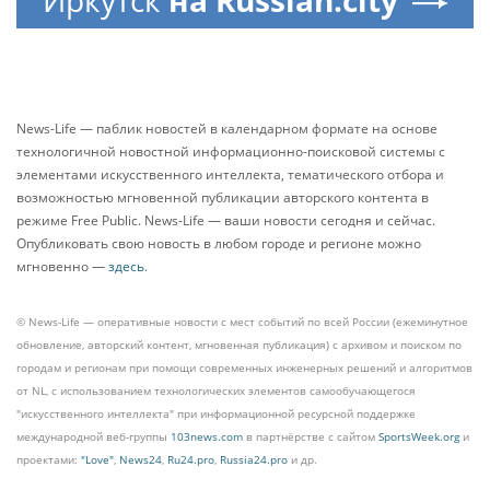
Иркутск
на Russian.city
News-Life — паблик новостей в календарном формате на основе
технологичной новостной информационно-поисковой системы с
элементами искусственного интеллекта, тематического отбора и
возможностью мгновенной публикации авторского контента в
режиме Free Public. News-Life — ваши новости сегодня и сейчас.
Опубликовать свою новость в любом городе и регионе можно
мгновенно —
здесь
.
© News-Life — оперативные новости с мест событий по всей России (ежеминутное
обновление, авторский контент, мгновенная публикация) с архивом и поиском по
городам и регионам при помощи современных инженерных решений и алгоритмов
от NL, с использованием технологических элементов самообучающегося
"искусственного интеллекта" при информационной ресурсной поддержке
международной веб-группы
103news.com
в партнёрстве с сайтом
SportsWeek.org
и
проектами:
"Love"
,
News24
,
Ru24.pro
,
Russia24.pro
и др.