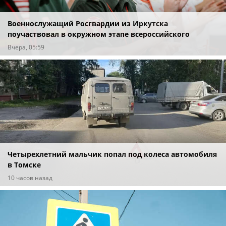
Военнослужащий Росгвардии из Иркутска
поучаствовал в окружном этапе всероссийского
конкурса наставников «Быть, а не казаться»
Вчера, 05:59
Четырехлетний мальчик попал под колеса автомобиля
в Томске
10 часов назад