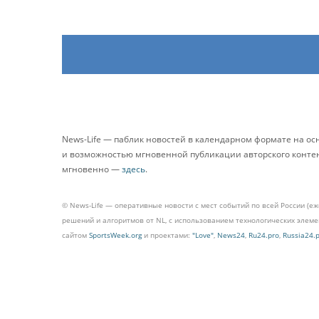
News-Life — паблик новостей в календарном формате на о
и возможностью мгновенной публикации авторского контента
мгновенно —
здесь
.
© News-Life — оперативные новости с мест событий по всей России (е
решений и алгоритмов от NL, с использованием технологических эле
сайтом
SportsWeek.org
и проектами:
"Love"
,
News24
,
Ru24.pro
,
Russia24.