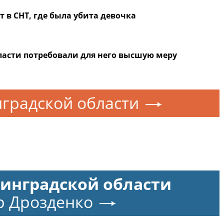
т в СНТ, где была убита девочка
асти потребовали для него высшую меру
градской области
нинградской области
р Дрозденко