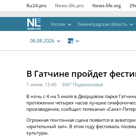
Ru24.pro
News‑life.pro
News‑life.org
29
Россия
Ленинградская область
06.08.2026
В Гатчине пройдет фест
1 июля, 15:45
360° Подмосковье
В ночь с 4 на 5 июля в Дворцовом парке Гатчи
протяжении четырех часов лучшие симфоническ
произведения, сообщил телеканал «Санкт-Петер
Огромная понтонная сцена появится в акватории
«зрительный зал». В этом году фестиваль посвя
культуры.