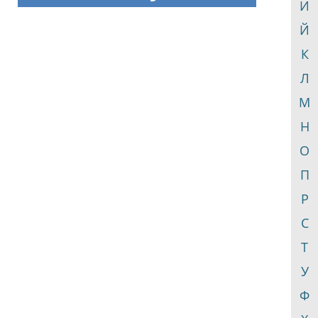
И
Й
К
Л
М
Н
О
П
Р
С
Т
У
Ф