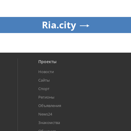
Ria.city
Проекты
Новости
Сайты
Спорт
Регионы
Объявления
News24
Знакомства