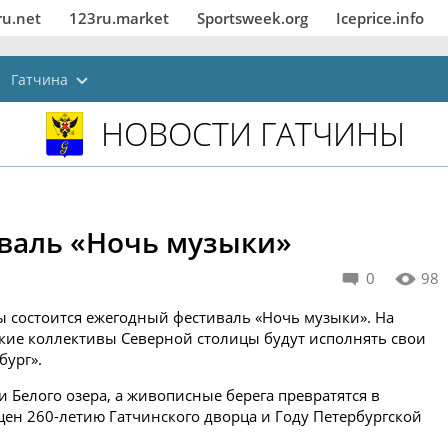
ru.net
123ru.market
Sportsweek.org
Iceprice.info
Гатчина
НОВОСТИ ГАТЧИНЫ
иваль «Ночь музыки»
0
98
ны состоится ежегодный фестиваль «Ночь музыки». На
ие коллективы Северной столицы будут исполнять свои
бург».
 Белого озера, а живописные берега превратятся в
щен 260-летию Гатчинского дворца и Году Петербургской