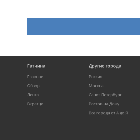
Гатчина
Другие города
Главное
Россия
Обзор
Москва
Лента
Санкт-Петербург
Вкратце
Ростов-на-Дону
Все города от А до Я