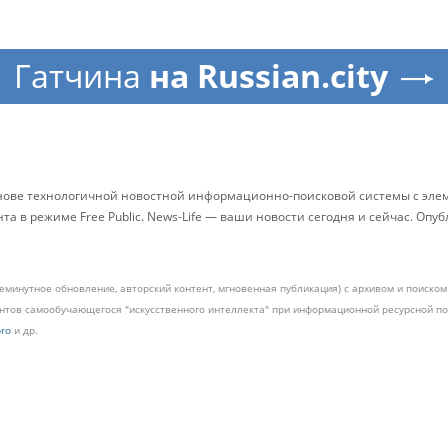
Гатчина
на Russian.city
снове технологичной новостной информационно-поисковой системы с элем
 в режиме Free Public. News-Life — ваши новости сегодня и сейчас. Опу
жеминутное обновление, авторский контент, мгновенная публикация) с архивом и поиск
ментов самообучающегося "искусственного интеллекта" при информационной ресурсной 
pro
и др.