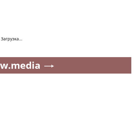
Загрузка...
w.media