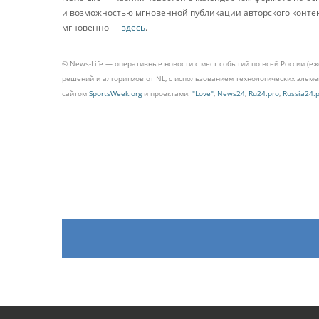
и возможностью мгновенной публикации авторского контента
мгновенно —
здесь
.
© News-Life — оперативные новости с мест событий по всей России (е
решений и алгоритмов от NL, с использованием технологических эле
сайтом
SportsWeek.org
и проектами:
"Love"
,
News24
,
Ru24.pro
,
Russia24.