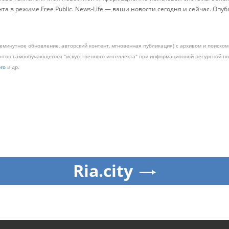
 в режиме Free Public. News-Life — ваши новости сегодня и сейчас. Опу
жеминутное обновление, авторский контент, мгновенная публикация) с архивом и поиск
ментов самообучающегося "искусственного интеллекта" при информационной ресурсной 
pro
и др.
Ria.city