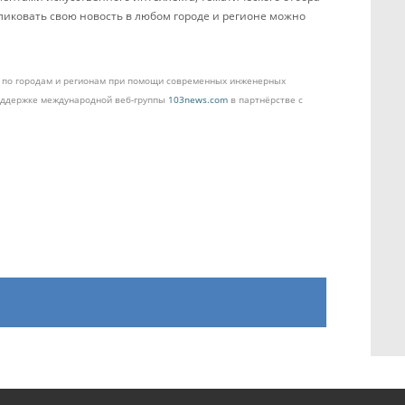
бликовать свою новость в любом городе и регионе можно
ом по городам и регионам при помощи современных инженерных
поддержке международной веб-группы
103news.com
в партнёрстве с