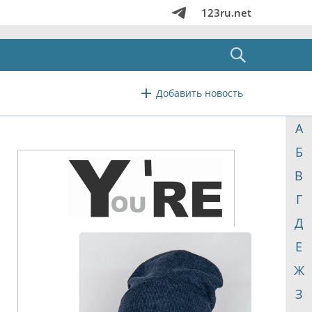
123ru.net
Добавить новость
А
Б
В
Г
Д
Е
Ж
З