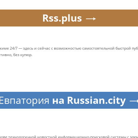
Rss.plus
ежиме 24/7 — здесь и сейчас с возможностью самостоятельной быстрой п
ативно, без купюр.
Евпатория
на Russian.city
снове технологичной новостной информационно-поисковой системы с элем