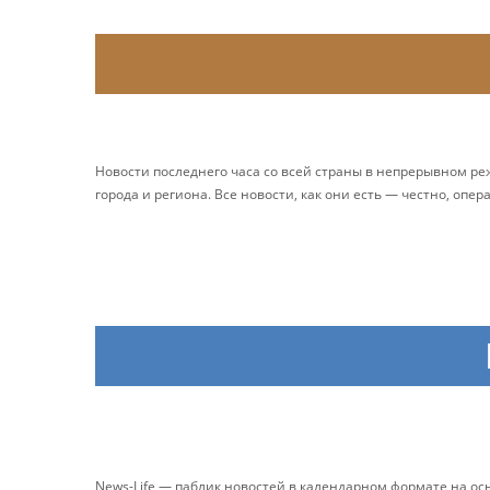
Новости последнего часа со всей страны в непрерывном р
города и региона. Все новости, как они есть — честно, опер
News-Life — паблик новостей в календарном формате на о