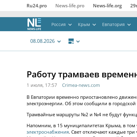
Ru24.pro
News‑life.pro
News‑life.org
29
Россия
Крым
Евпатория
08.08.2026
Работу трамваев времен
1 июля, 17:57
Crimea-news.com
В Евпатории временно приостановлено движени
электроэнергии. Об этом сообщили в городской
Трамвайные маршруты №2 и №4 не будут функц
Напомним, в 15 муниципалитетах Крыма, в том
электроснабжения
. Свет отключают каждые три ч