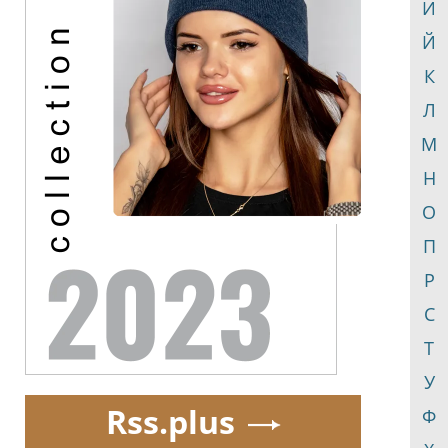
И
Й
К
Л
М
Н
О
П
Р
С
Т
У
Rss.plus
Ф