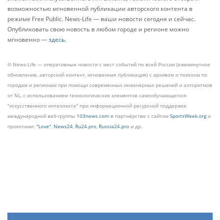
возможностью мгновенной публикации авторского контента в
режиме Free Public. News-Life — ваши новости сегодня и сейчас.
Опубликовать свою новость в любом городе и регионе можно
мгновенно —
здесь
.
© News-Life — оперативные новости с мест событий по всей России (ежеминутное
обновление, авторский контент, мгновенная публикация) с архивом и поиском по
городам и регионам при помощи современных инженерных решений и алгоритмов
от NL, с использованием технологических элементов самообучающегося
"искусственного интеллекта" при информационной ресурсной поддержке
международной веб-группы
103news.com
в партнёрстве с сайтом
SportsWeek.org
и
проектами:
"Love"
,
News24
,
Ru24.pro
,
Russia24.pro
и др.