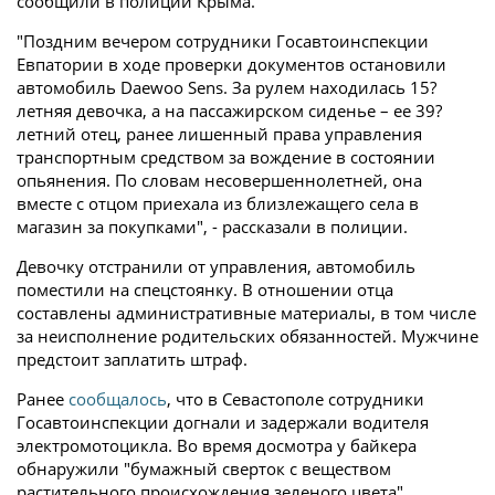
сообщили в полиции Крыма.
"Поздним вечером сотрудники Госавтоинспекции
Евпатории в ходе проверки документов остановили
автомобиль Daewoo Sens. За рулем находилась 15?
летняя девочка, а на пассажирском сиденье – ее 39?
летний отец, ранее лишенный права управления
транспортным средством за вождение в состоянии
опьянения. По словам несовершеннолетней, она
вместе с отцом приехала из близлежащего села в
магазин за покупками", - рассказали в полиции.
Девочку отстранили от управления, автомобиль
поместили на спецстоянку. В отношении отца
составлены административные материалы, в том числе
за неисполнение родительских обязанностей. Мужчине
предстоит заплатить штраф.
Ранее
сообщалось
, что в Севастополе сотрудники
Госавтоинспекции догнали и задержали водителя
электромотоцикла. Во время досмотра у байкера
обнаружили "бумажный сверток с веществом
растительного происхождения зеленого цвета".