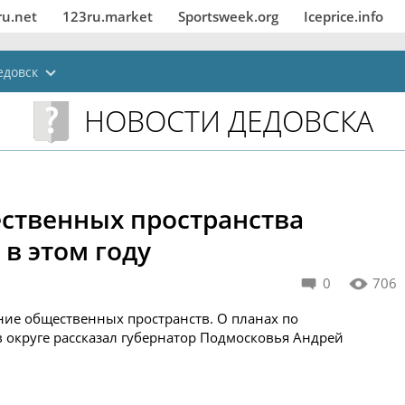
ru.net
123ru.market
Sportsweek.org
Iceprice.info
едовск
НОВОСТИ ДЕДОВСКА
ественных пространства
 в этом году
0
706
ие общественных пространств. О планах по
в округе рассказал губернатор Подмосковья Андрей