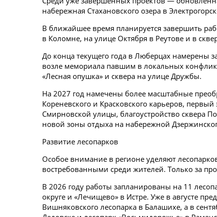
Среди уже завершенных проектов — обновленн
набережная Стахановского озера в Электрогорск
В ближайшее время планируется завершить рабо
в Коломне, на улице Октября в Реутове и в скве
До конца текущего года в Люберцах намерены з
возле мемориала павшим в локальных конфликт
«Лесная опушка» и сквера на улице Дружбы.
На 2027 год намечены более масштабные прео
Кореневского и Красковского карьеров, первый
Смирновской улицы, благоустройство сквера По
новой зоны отдыха на набережной Дзержинског
Развитие лесопарков
Особое внимание в регионе уделяют лесопарков
востребованными среди жителей. Только за пр
В 2026 году работы запланированы на 11 лесоп
округе и «Лечищево» в Истре. Уже в августе пр
Вишняковского лесопарка в Балашихе, а в сент