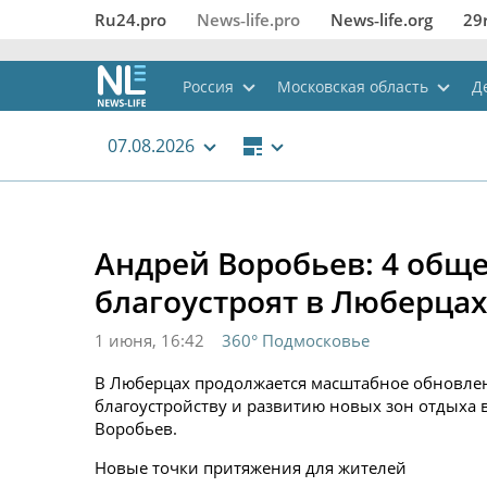
Ru24.pro
News‑life.pro
News‑life.org
29
Россия
Московская область
Д
07.08.2026
Андрей Воробьев: 4 общ
благоустроят в Люберцах
1 июня, 16:42
360° Подмосковье
В Люберцах продолжается масштабное обновлен
благоустройству и развитию новых зон отдыха 
Воробьев.
Новые точки притяжения для жителей