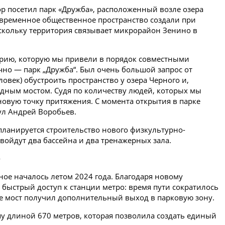
р посетил парк «Дружба», расположенный возле озера
овременное общественное пространство создали при
скольку территория связывает микрорайон Зенино в
орию, которую мы привели в порядок совместными
но — парк „Дружба“. Был очень большой запрос от
овек) обустроить пространство у озера Черного и,
дным мостом. Судя по количеству людей, которых мы
 новую точку притяжения. С момента открытия в парке
ул Андрей Воробьев.
планируется строительство нового физкультурно-
 войдут два бассейна и два тренажерных зала.
е
ное началось летом 2024 года. Благодаря новому
быстрый доступ к станции метро: время пути сократилось
же мост получил дополнительный выход в парковую зону.
пу длиной 670 метров, которая позволила создать единый