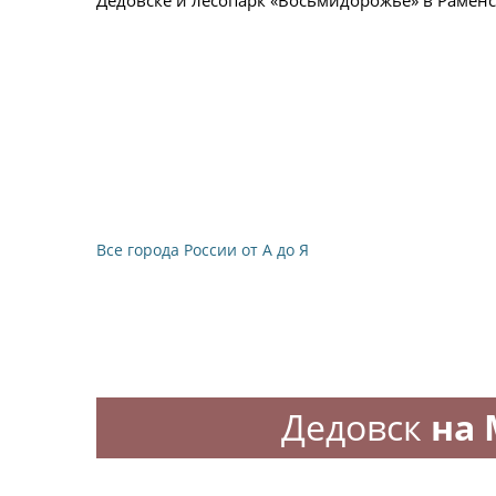
Дедовске и лесопарк «Восьмидорожье» в Раменс
Все города России от А до Я
Дедовск
на 