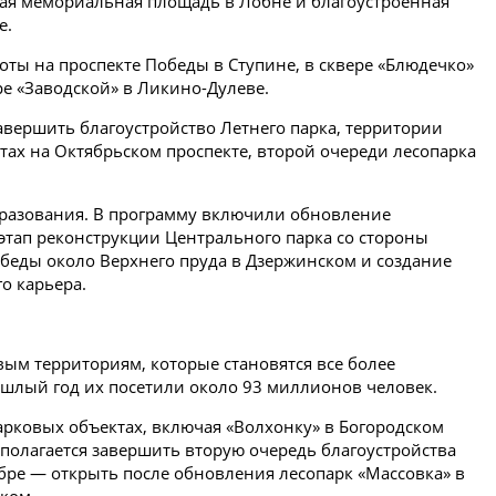
ая мемориальная площадь в Лобне и благоустроенная
е.
ты на проспекте Победы в Ступине, в сквере «Блюдечко»
ре «Заводской» в Ликино-Дулеве.
авершить благоустройство Летнего парка, территории
ах на Октябрьском проспекте, второй очереди лесопарка
бразования. В программу включили обновление
 этап реконструкции Центрального парка со стороны
беды около Верхнего пруда в Дзержинском и создание
о карьера.
ым территориям, которые становятся все более
ошлый год их посетили около 93 миллионов человек.
арковых объектах, включая «Волхонку» в Богородском
едполагается завершить вторую очередь благоустройства
ябре — открыть после обновления лесопарк «Массовка» в