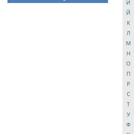
И
Й
К
Л
М
Н
О
П
Р
С
Т
У
Ф