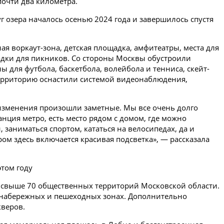
очти два километра.
г озера началось осенью 2024 года и завершилось спустя
я воркаут-зона, детская площадка, амфитеатры, места для
адки для пикников. Со стороны Москвы обустроили
 для футбола, баскетбола, волейбола и тенниса, скейт-
 территорию оснастили системой видеонаблюдения,
.
я изменения произошли заметные. Мы все очень долго
анция метро, есть место рядом с домом, где можно
 заниматься спортом, кататься на велосипедах, да и
ом здесь включается красивая подсветка», — рассказала
этом году
т свыше 70 общественных территорий Московской области.
х, набережных и пешеходных зонах. Дополнительно
кверов.