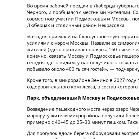
Во время рабочей поездки в Люберцы губернато
Черного, и пообщался с местными жителями. С
совместном участии Подмосковья и Москвы, по
Люберцах и столичный район Некрасовка.
«Сегодня приехали на благоустроенную террит
усилиями с мэром Москвы. Назвали ее символич
жителей (здесь проживает порядка 160 тысяч чел
конечно, связать Москву и Подмосковье пешехо
сегодня здесь видим, у нас получилось создать
побывало около 400 тысяч гостей», — подчеркн
Кроме того, в микрорайоне Зенино в 2027 году 
оздоровительного комплекса, в состав которого
Парк, объединивший Москву и Подмосковь
Возведение пешеходного моста через озеро Чер
маршруту жители микрорайона получили более 
примерно с 40–45 до 25–30 минут пешком. Так
Для прогулок вдоль берега оборудовали экотро