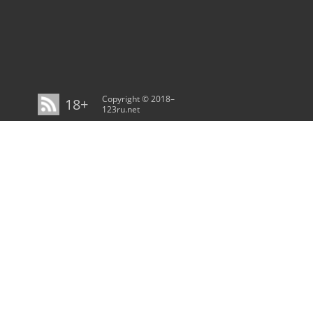
Copyright © 2018–
18+
123ru.net