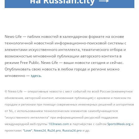
на Russian.city
News-Life — паблик новостей в календарном формате на основе
технологичной новостной информационно-поисковой системы с
элементами искусственного интеллекта, тематического отбора и
возможностью мгновенной публикации авторского контента в
режиме Free Public. News-Life — ваши новости сегодня и сейчас.
Опубликовать свою новость в любом городе и регионе можно
мгновенно —
здесь
.
© News-Life — оперативные новости с мест событий по всей России (ежеминутное
обновление, авторский контент, мгновенная публикация) с архивом и поиском по
городам и регионам при помощи современных инженерных решений и алгоритмов
от NL, с использованием технологических элементов самообучающегося
"искусственного интеллекта" при информационной ресурсной поддержке
международной веб-группы
103news.com
в партнёрстве с сайтом
SportsWeek.org
и
проектами:
"Love"
,
News24
,
Ru24.pro
,
Russia24.pro
и др.