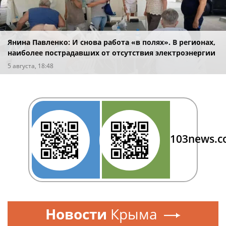
Янина Павленко: И снова работа «в полях». В регионах,
наиболее пострадавших от отсутствия электроэнергии
после вражеских атак
5 августа, 18:48
103news.
Новости
Крыма