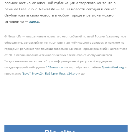
возможностью мгновенной публикации авторского контента в
режиме Free Public. News-Life — ваши новости сегодня и сейчас.
Опубликовать свою новость в любом городе и регионе можно
мгновенно —
здесь
.
© News-Life — оперативные новости с мест событий по всей России (ежеминутное
обновление, авторский контент, мгновенная публикация) с архивом и поиском по
городам и регионам при помощи современных инженерных решений и алгоритмов
от NL, с использованием технологических элементов самообучающегося
"искусственного интеллекта" при информационной ресурсной поддержке
международной веб-группы
103news.com
в партнёрстве с сайтом
SportsWeek.org
и
проектами:
"Love"
,
News24
,
Ru24.pro
,
Russia24.pro
и др.