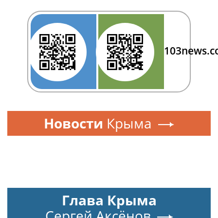
103news.
Новости
Крыма
Глава Крыма
Сергей Аксёнов