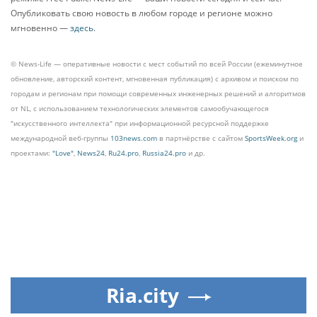
Опубликовать свою новость в любом городе и регионе можно
мгновенно —
здесь
.
© News-Life — оперативные новости с мест событий по всей России (ежеминутное
обновление, авторский контент, мгновенная публикация) с архивом и поиском по
городам и регионам при помощи современных инженерных решений и алгоритмов
от NL, с использованием технологических элементов самообучающегося
"искусственного интеллекта" при информационной ресурсной поддержке
международной веб-группы
103news.com
в партнёрстве с сайтом
SportsWeek.org
и
проектами:
"Love"
,
News24
,
Ru24.pro
,
Russia24.pro
и др.
Ria.city