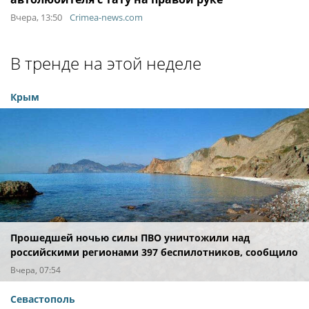
Вчера, 13:50
Crimea-news.com
В тренде на этой неделе
Крым
Прошедшей ночью силы ПВО уничтожили над
российскими регионами 397 беспилотников, сообщило
Минобороны
Вчера, 07:54
Севастополь