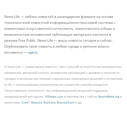
News-Life — паблик новостей в календарном формате на основе
технологичной новостной информационно-поисковой системы с
элементами искусственного интеллекта, тематического отбора и
возможностью мгновенной публикации авторского контента в
режиме Free Public. News-Life — ваши новости сегодня и сейчас.
Опубликовать свою новость в любом городе и регионе можно
мгновенно —
здесь
.
© News-Life — оперативные новости с мест событий по всей России (ежеминутное
обновление, авторский контент, мгновенная публикация) с архивом и поиском по
городам и регионам при помощи современных инженерных решений и алгоритмов
от NL, с использованием технологических элементов самообучающегося
"искусственного интеллекта" при информационной ресурсной поддержке
международной веб-группы
103news.com
в партнёрстве с сайтом
SportsWeek.org
и
проектами:
"Love"
,
News24
,
Ru24.pro
,
Russia24.pro
и др.