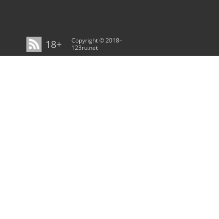
Copyright © 2018–
18+
123ru.net