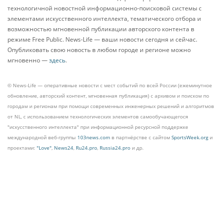
технологичной новостной информационно-поисковой системы с
элементами искусственного интеллекта, тематического отбора и
возможностью мгновенной публикации авторского контента в
режиме Free Public. News-Life — ваши новости сегодня и сейчас.
Опубликовать свою новость в любом городе и регионе можно
мгновенно —
здесь
.
© News-Life — оперативные новости с мест событий по всей России (ежеминутное
обновление, авторский контент, мгновенная публикация) с архивом и поиском по
городам и регионам при помощи современных инженерных решений и алгоритмов
от NL, с использованием технологических элементов самообучающегося
"искусственного интеллекта" при информационной ресурсной поддержке
международной веб-группы
103news.com
в партнёрстве с сайтом
SportsWeek.org
и
проектами:
"Love"
,
News24
,
Ru24.pro
,
Russia24.pro
и др.