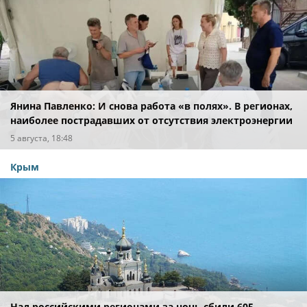
Янина Павленко: И снова работа «в полях». В регионах,
наиболее пострадавших от отсутствия электроэнергии
после вражеских атак
5 августа, 18:48
Крым
Над российскими регионами за ночь сбили 605