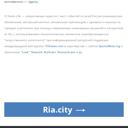
мгновенно —
здесь
.
© News-Life — оперативные новости с мест событий по всей России (ежеминутное
обновление, авторский контент, мгновенная публикация) с архивом и поиском по
городам и регионам при помощи современных инженерных решений и алгоритмов
от NL, с использованием технологических элементов самообучающегося
"искусственного интеллекта" при информационной ресурсной поддержке
международной веб-группы
103news.com
в партнёрстве с сайтом
SportsWeek.org
и
проектами:
"Love"
,
News24
,
Ru24.pro
,
Russia24.pro
и др.
Ria.city