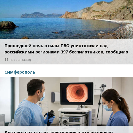
Прошедшей ночью силы ПВО уничтожили над
российскими регионами 397 беспилотников, сообщило
Минобороны
11 часов назад
Симферополь
Для чего назначают эндоскопию и что позволяет