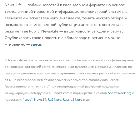
News-Life — паблик новостей в календарном формате на основе
технологичной новостной информационно-поисковой системы с
элементами искусственного интеллекта, тематического отбора и
возможностью мгновенной публикации авторского контента в
режиме Free Public. News-Life — ваши новости сегодня и сейчас.
Опубликовать свою новость в любом городе и регионе можно
мгновенно —
здесь
.
© News-Life — оперативные новости с мест событий по всей России (ежеминутное
обновление, авторский контент, мгновенная публикация) с архивом и поиском по
городам и регионам при помощи современных инженерных решений и алгоритмов
от NL, с использованием технологических элементов самообучающегося
"искусственного интеллекта" при информационной ресурсной поддержке
международной веб-группы
103news.com
в партнёрстве с сайтом
SportsWeek.org
и
проектами:
"Love"
,
News24
,
Ru24.pro
,
Russia24.pro
и др.