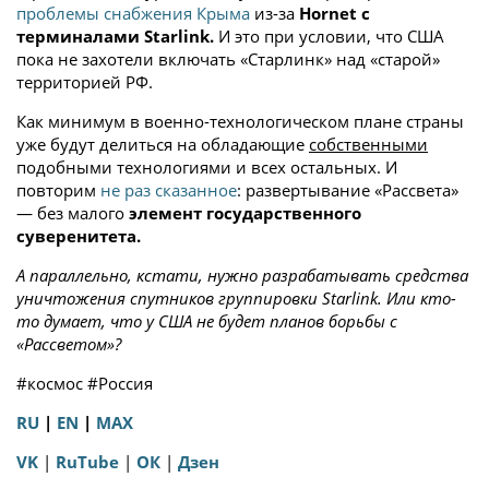
проблемы снабжения Крыма
из-за
Hornet с
терминалами Starlink.
И это при условии, что США
пока не захотели включать «Старлинк» над «старой»
территорией РФ.
Как минимум в военно-технологическом плане страны
уже будут делиться на обладающие
собственными
подобными технологиями и всех остальных. И
повторим
не раз сказанное
: развертывание «Рассвета»
— без малого
элемент государственного
суверенитета.
А параллельно, кстати, нужно разрабатывать средства
уничтожения спутников группировки Starlink. Или кто-
то думает, что у США не будет планов борьбы с
«Рассветом»?
#космос #Россия
RU
|
EN
|
MAX
VK
|
RuTube
|
ОК
|
Дзен