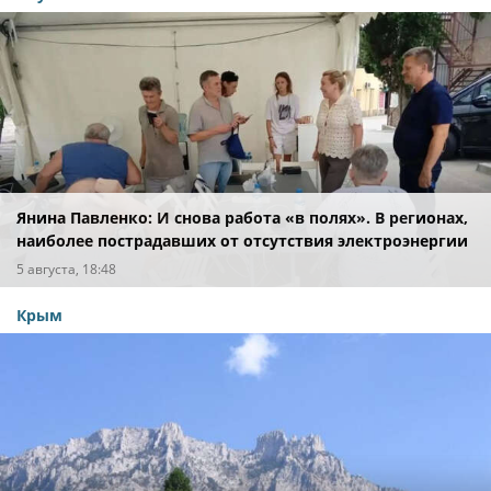
Янина Павленко: И снова работа «в полях». В регионах,
наиболее пострадавших от отсутствия электроэнергии
после вражеских атак
5 августа, 18:48
Крым