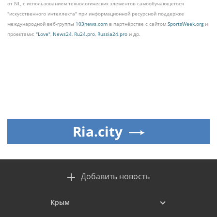
от NL, с использованием технологических элементов самообучающегося
"искусственного интеллекта" при информационной ресурсной поддержке
международной веб-группы
103news.com
в партнёрстве с сайтом
SportsWeek.org
и
проектами:
"Love"
,
News24
,
Ru24.pro
,
Russia24.pro
и др.
Ria.city
Добавить новость
Крым