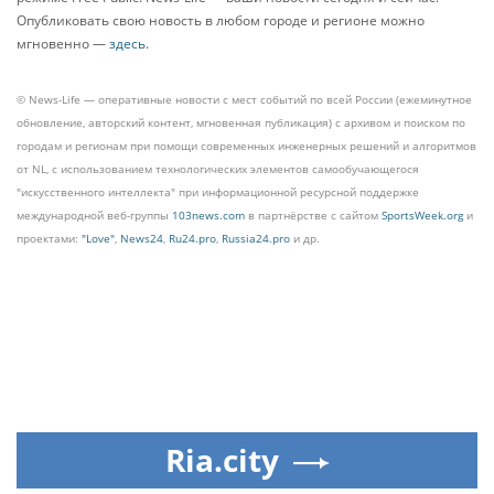
Опубликовать свою новость в любом городе и регионе можно
мгновенно —
здесь
.
© News-Life — оперативные новости с мест событий по всей России (ежеминутное
обновление, авторский контент, мгновенная публикация) с архивом и поиском по
городам и регионам при помощи современных инженерных решений и алгоритмов
от NL, с использованием технологических элементов самообучающегося
"искусственного интеллекта" при информационной ресурсной поддержке
международной веб-группы
103news.com
в партнёрстве с сайтом
SportsWeek.org
и
проектами:
"Love"
,
News24
,
Ru24.pro
,
Russia24.pro
и др.
Ria.city