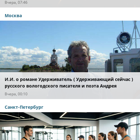
Вчера, 07:46
Москва
И.И. о романе Удерживатель ( Удерживающий сейчас )
русского вологодского писателя и поэта Андрея
Малышева ( роман опубликован в 2016 г. )
Вчера, 00:10
Санкт-Петербург