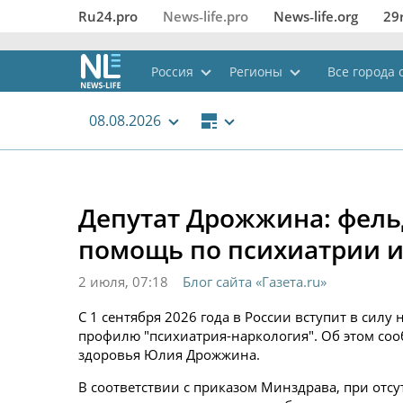
Ru24.pro
News‑life.pro
News‑life.org
29
Россия
Регионы
Все города о
08.08.2026
Депутат Дрожжина: фель
помощь по психиатрии и
2 июля, 07:18
Блог сайта «Газета.ru»
С 1 сентября 2026 года в России вступит в си
профилю "психиатрия-наркология". Об этом со
здоровья Юлия Дрожжина.
В соответствии с приказом Минздрава, при отсу