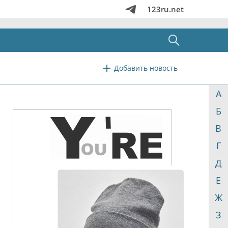
123ru.net
Добавить новость
А
Б
В
Г
Д
Е
Ж
З