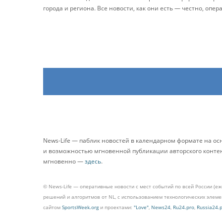
города и региона. Все новости, как они есть — честно, опер
News-Life — паблик новостей в календарном формате на о
и возможностью мгновенной публикации авторского контента
мгновенно —
здесь
.
© News-Life — оперативные новости с мест событий по всей России (е
решений и алгоритмов от NL, с использованием технологических эле
сайтом
SportsWeek.org
и проектами:
"Love"
,
News24
,
Ru24.pro
,
Russia24.