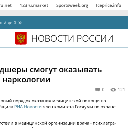
ru.net
123ru.market
Sportsweek.org
Iceprice.info
т А до Я
НОВОСТИ РОССИИ
дшеры смогут оказывать
 наркологии
0
121
лу новый порядок оказания медицинской помощи по
общила
РИА Новости
член комитета Госдумы по охране
тствии в медицинской организации врача - психиатра-