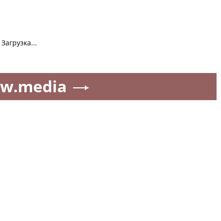
Загрузка...
w.media