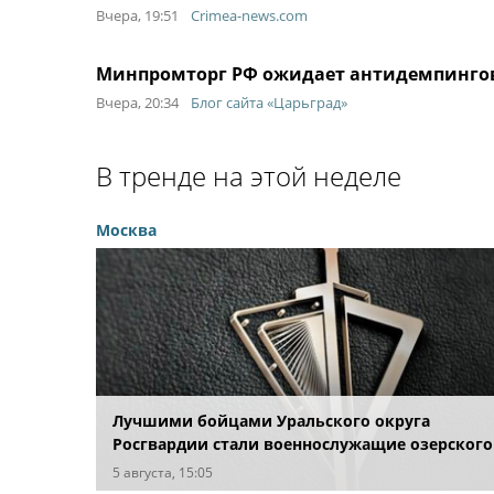
Вчера, 19:51
Crimea-news.com
Минпромторг РФ ожидает антидемпингов
Вчера, 20:34
Блог сайта «Царьград»
В тренде на этой неделе
Москва
Лучшими бойцами Уральского округа
Росгвардии стали военнослужащие озерского
соединения по охране важных государственн
5 августа, 15:05
объектов