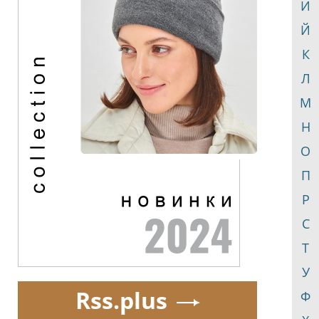
И
Й
К
Л
М
Н
О
П
Р
С
Т
У
Rss.plus
Ф