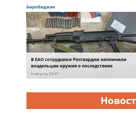
Биробиджан
В ЕАО сотрудники Росгвардии напомнили
владельцам оружия о последствиях
несвоевременной оплаты штрафов
6 августа, 04:41
Новост