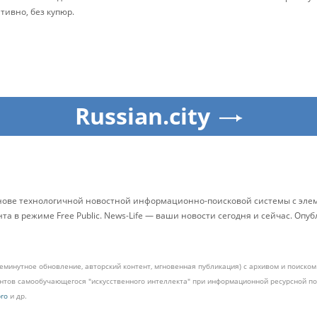
ативно, без купюр.
Russian.city
снове технологичной новостной информационно-поисковой системы с элем
 в режиме Free Public. News-Life — ваши новости сегодня и сейчас. Опу
жеминутное обновление, авторский контент, мгновенная публикация) с архивом и поиск
ментов самообучающегося "искусственного интеллекта" при информационной ресурсной 
pro
и др.