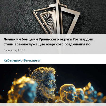
Лучшими бойцами Уральского округа Росгвардии
стали военнослужащие озерского соединения по
охране важных государственных объектов
5 августа, 15:05
Кабардино-Балкария