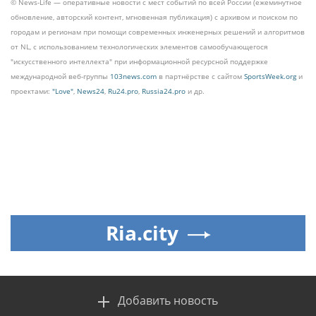
© News-Life — оперативные новости с мест событий по всей России (ежеминутное
обновление, авторский контент, мгновенная публикация) с архивом и поиском по
городам и регионам при помощи современных инженерных решений и алгоритмов
от NL, с использованием технологических элементов самообучающегося
"искусственного интеллекта" при информационной ресурсной поддержке
международной веб-группы
103news.com
в партнёрстве с сайтом
SportsWeek.org
и
проектами:
"Love"
,
News24
,
Ru24.pro
,
Russia24.pro
и др.
Ria.city
Добавить новость