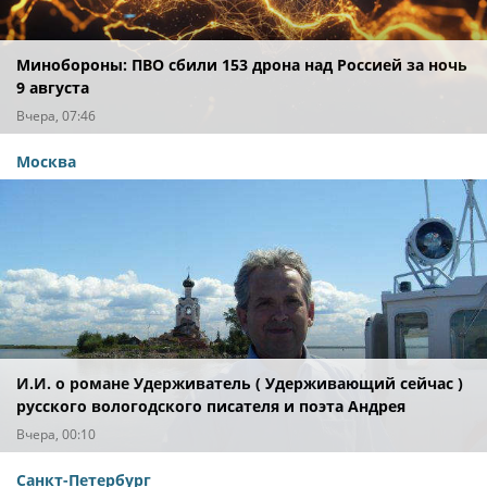
Минобороны: ПВО сбили 153 дрона над Россией за ночь
9 августа
Вчера, 07:46
Москва
И.И. о романе Удерживатель ( Удерживающий сейчас )
русского вологодского писателя и поэта Андрея
Малышева ( роман опубликован в 2016 г. )
Вчера, 00:10
Санкт-Петербург