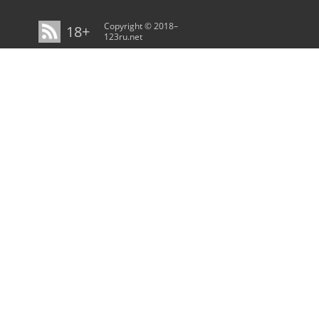
Copyright © 2018–
18+
123ru.net