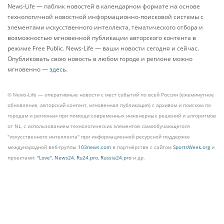
News-Life — паблик новостей в календарном формате на основе
технологичной новостной информационно-поисковой системы с
элементами искусственного интеллекта, тематического отбора и
возможностью мгновенной публикации авторского контента в
режиме Free Public. News-Life — ваши новости сегодня и сейчас.
Опубликовать свою новость в любом городе и регионе можно
мгновенно —
здесь
.
© News-Life — оперативные новости с мест событий по всей России (ежеминутное
обновление, авторский контент, мгновенная публикация) с архивом и поиском по
городам и регионам при помощи современных инженерных решений и алгоритмов
от NL, с использованием технологических элементов самообучающегося
"искусственного интеллекта" при информационной ресурсной поддержке
международной веб-группы
103news.com
в партнёрстве с сайтом
SportsWeek.org
и
проектами:
"Love"
,
News24
,
Ru24.pro
,
Russia24.pro
и др.