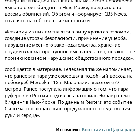
совершили подъем на шпиль знаменитого небоскрёба
Эмпайр-стейт-билдинг в Нью-Йорке, предъявлено
восемь обвинений. Об этом информирует CBS News,
ссылаясь на собственные источники.
«Каждому из них вменяются в вину кража со взломом,
создание угрозы безопасности, причинение ущерба,
нарушение местного законодательства, хранение
орудий взлома, преступное вмешательство, незаконное
проникновение и нарушение общественного порядка»,
сообщается в материале. Телеканал также напоминает,
что ранее эта пара уже совершала подобный восход на
небоскрёб Merdeka 118 в Малайзии, высотой 677
метров. Ранее поступала информация о том, что пара
руферов из России поднялась на шпиль Эмпайр-стейт-
билдинг в Нью-Йорке. По данным Reuters, это событие
было частью «тщательно продуманного предложения
руки и сердца».
Источник:
Блог сайта «Царьград»