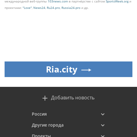
международной веб-группы
103news.com
в партнёрстве с сайтом
SportsWeek.org
и
проектами:
"Love"
,
News24
,
Ru24.pro
,
Russia24.pro
и др.
Ria.city
Добавить новость
Россия
Другие города
Проекты