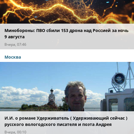
Минобороны: ПВО сбили 153 дрона над Россией за ночь
9 августа
Вчера, 07:46
Москва
И.И. о романе Удерживатель ( Удерживающий сейчас )
русского вологодского писателя и поэта Андрея
Малышева ( роман опубликован в 2016 г. )
Вчера, 00:10