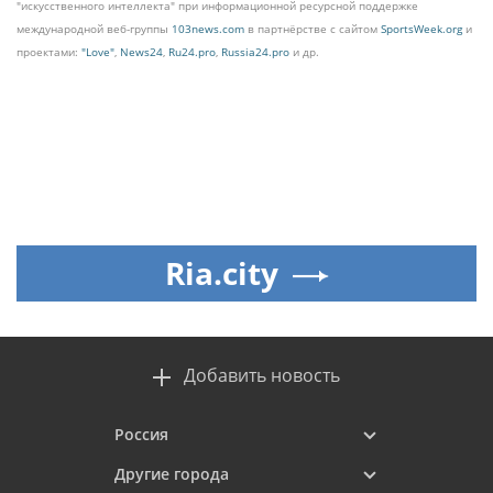
"искусственного интеллекта" при информационной ресурсной поддержке
международной веб-группы
103news.com
в партнёрстве с сайтом
SportsWeek.org
и
проектами:
"Love"
,
News24
,
Ru24.pro
,
Russia24.pro
и др.
Ria.city
Добавить новость
Россия
Другие города