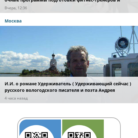
специалистов индустрии здоровья
Вчера, 12:36
Москва
И.И. о романе Удерживатель ( Удерживающий сейчас )
русского вологодского писателя и поэта Андрея
Малышева ( роман опубликован в 2016 г. )
4 часа назад