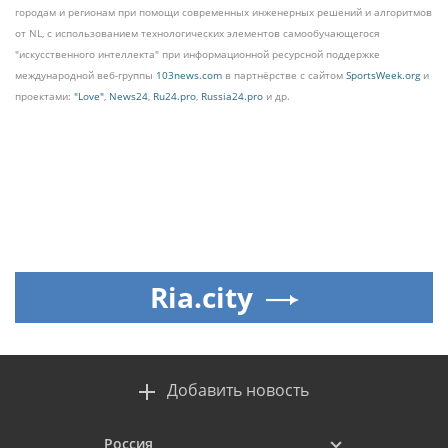
городам и регионам при помощи современных инженерных решений и алгоритмов
от NL, с использованием технологических элементов самообучающегося
"искусственного интеллекта" при информационной ресурсной поддержке
международной веб-группы
103news.com
в партнёрстве с сайтом
SportsWeek.org
и
проектами:
"Love"
,
News24
,
Ru24.pro
,
Russia24.pro
и др.
Ria.city
Добавить новость
Россия