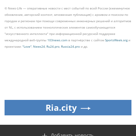
© News-Life — оперативные новости с мест событий по всей России (ежеминутное
обновление, авторский контент, мгновенная публикация) с архивом и поиском по
городам и регионам при помощи современных инженерных решений и алгоритмов
от NL, с использованием технологических элементов самообучающегося
"искусственного интеллекта" при информационной ресурсной поддержке
международной веб-группы
103news.com
в партнёрстве с сайтом
SportsWeek.org
и
проектами:
"Love"
,
News24
,
Ru24.pro
,
Russia24.pro
и др.
Ria.city
Добавить новость