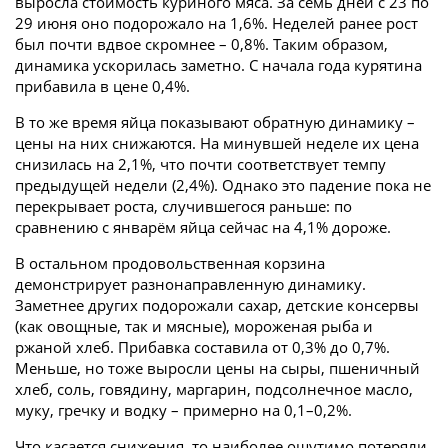
выросла стоимость куриного мяса. За семь дней с 23 по
29 июня оно подорожало на 1,6%. Неделей ранее рост
был почти вдвое скромнее – 0,8%. Таким образом,
динамика ускорилась заметно. С начала года курятина
прибавила в цене 0,4%.
В то же время яйца показывают обратную динамику –
цены на них снижаются. На минувшей неделе их цена
снизилась на 2,1%, что почти соответствует темпу
предыдущей недели (2,4%). Однако это падение пока не
перекрывает роста, случившегося раньше: по
сравнению с январём яйца сейчас на 4,1% дороже.
В остальном продовольственная корзина
демонстрирует разнонаправленную динамику.
Заметнее других подорожали сахар, детские консервы
(как овощные, так и мясные), мороженая рыба и
ржаной хлеб. Прибавка составила от 0,3% до 0,7%.
Меньше, но тоже выросли цены на сыры, пшеничный
хлеб, соль, говядину, маргарин, подсолнечное масло,
муку, гречку и водку – примерно на 0,1–0,2%.
Что касается снижения, то наиболее ощутимо потеряли