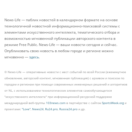
News-Life — паблик новостей в календарном формате на основе
технологичной новостной информационно-поисковой системы с
элементами искусственного интеллекта, тематического отбора и
возможностью мгновенной публикации авторского контента в
режиме Free Public. News-Life — ваши новости сегодня и сейчас.
Опубликовать свою новость в любом городе и регионе можно
мгновенно —
здесь
.
© News-Life — оперативные новости с мест событий по всей России (ежеминутное
обновление, авторский контент, мгновенная публикация) с архивом и поиском по
городам и регионам при помощи современных инженерных решений и алгоритмов
от NL, с использованием технологических элементов самообучающегося
"искусственного интеллекта" при информационной ресурсной поддержке
международной веб-группы
103news.com
в партнёрстве с сайтом
SportsWeek.org
и
проектами:
"Love"
,
News24
,
Ru24.pro
,
Russia24.pro
и др.