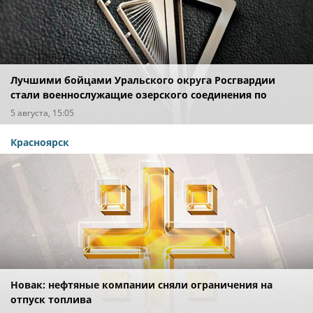
Лучшими бойцами Уральского округа Росгвардии
стали военнослужащие озерского соединения по
охране важных государственных объектов
5 августа, 15:05
Красноярск
Новак: нефтяные компании сняли ограничения на
отпуск топлива