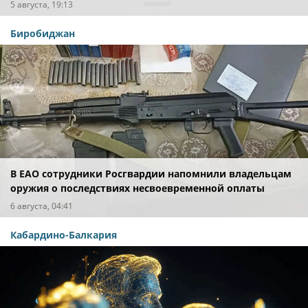
5 августа, 19:13
Биробиджан
В ЕАО сотрудники Росгвардии напомнили владельцам
оружия о последствиях несвоевременной оплаты
штрафов
6 августа, 04:41
Кабардино-Балкария