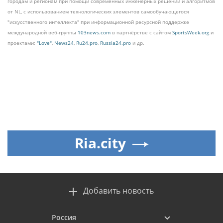
городам и регионам при помощи современных инженерных решений и алгоритмов
от NL, с использованием технологических элементов самообучающегося
"искусственного интеллекта" при информационной ресурсной поддержке
международной веб-группы
103news.com
в партнёрстве с сайтом
SportsWeek.org
и
проектами:
"Love"
,
News24
,
Ru24.pro
,
Russia24.pro
и др.
Ria.city
Добавить новость
Россия