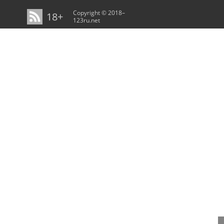
Copyright © 2018–
18+
123ru.net