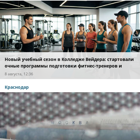
Новый учебный сезон в Колледже Вейдера: стартовали
очные программы подготовки фитнес-тренеров и
специалистов индустрии здоровья
8 августа, 12:36
Краснодар