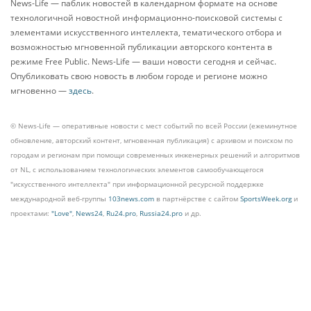
News-Life — паблик новостей в календарном формате на основе
технологичной новостной информационно-поисковой системы с
элементами искусственного интеллекта, тематического отбора и
возможностью мгновенной публикации авторского контента в
режиме Free Public. News-Life — ваши новости сегодня и сейчас.
Опубликовать свою новость в любом городе и регионе можно
мгновенно —
здесь
.
© News-Life — оперативные новости с мест событий по всей России (ежеминутное
обновление, авторский контент, мгновенная публикация) с архивом и поиском по
городам и регионам при помощи современных инженерных решений и алгоритмов
от NL, с использованием технологических элементов самообучающегося
"искусственного интеллекта" при информационной ресурсной поддержке
международной веб-группы
103news.com
в партнёрстве с сайтом
SportsWeek.org
и
проектами:
"Love"
,
News24
,
Ru24.pro
,
Russia24.pro
и др.