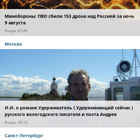
Минобороны: ПВО сбили 153 дрона над Россией за ночь
9 августа
Вчера, 07:46
Москва
И.И. о романе Удерживатель ( Удерживающий сейчас )
русского вологодского писателя и поэта Андрея
Малышева ( роман опубликован в 2016 г. )
Вчера, 00:10
Санкт-Петербург