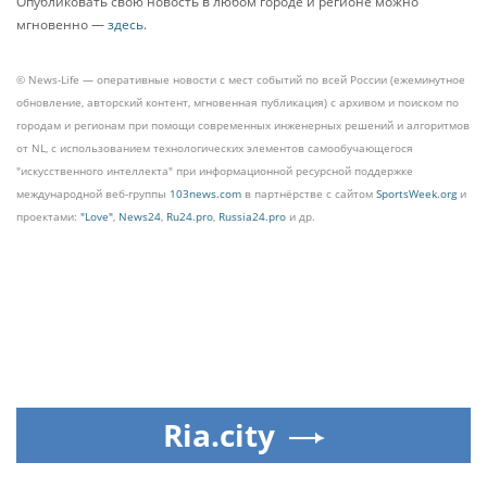
Опубликовать свою новость в любом городе и регионе можно
мгновенно —
здесь
.
© News-Life — оперативные новости с мест событий по всей России (ежеминутное
обновление, авторский контент, мгновенная публикация) с архивом и поиском по
городам и регионам при помощи современных инженерных решений и алгоритмов
от NL, с использованием технологических элементов самообучающегося
"искусственного интеллекта" при информационной ресурсной поддержке
международной веб-группы
103news.com
в партнёрстве с сайтом
SportsWeek.org
и
проектами:
"Love"
,
News24
,
Ru24.pro
,
Russia24.pro
и др.
Ria.city