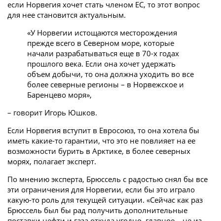
если Норвегия хочет стать членом ЕС, то этот вопрос
для нее становится актуальным.
«У Норвегии истощаются месторождения
прежде всего в Северном море, которые
начали разрабатываться еще в 70-х годах
прошлого века. Если она хочет удержать
объем добычи, то она должна уходить во все
более северные регионы – в Норвежское и
Баренцево моря»,
– говорит Игорь Юшков.
Если Норвегия вступит в Евросоюз, то она хотела бы
иметь какие-то гарантии, что это не повлияет на ее
возможности бурить в Арктике, в более северных
морях, полагает эксперт.
По мнению эксперта, Брюссель с радостью снял бы все
эти ограничения для Норвегии, если бы это играло
какую-то роль для текущей ситуации. «Сейчас как раз
Брюссель был бы рад получить дополнительные
поставки нефти и газа откуда угодно, главное – не из