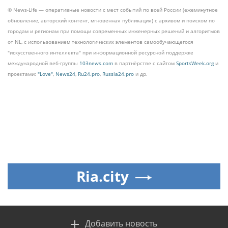
© News-Life — оперативные новости с мест событий по всей России (ежеминутное
обновление, авторский контент, мгновенная публикация) с архивом и поиском по
городам и регионам при помощи современных инженерных решений и алгоритмов
от NL, с использованием технологических элементов самообучающегося
"искусственного интеллекта" при информационной ресурсной поддержке
международной веб-группы
103news.com
в партнёрстве с сайтом
SportsWeek.org
и
проектами:
"Love"
,
News24
,
Ru24.pro
,
Russia24.pro
и др.
Ria.city
Добавить новость