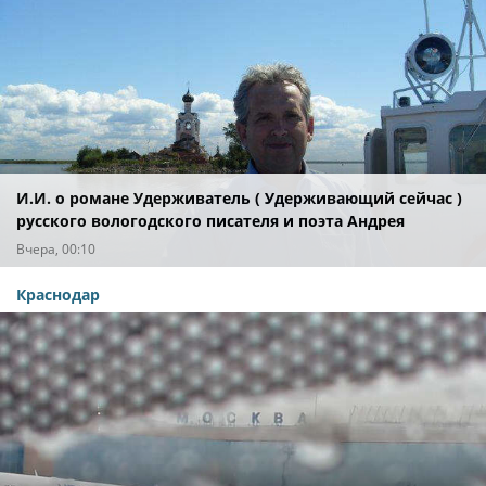
И.И. о романе Удерживатель ( Удерживающий сейчас )
русского вологодского писателя и поэта Андрея
Малышева ( роман опубликован в 2016 г. )
Вчера, 00:10
Краснодар