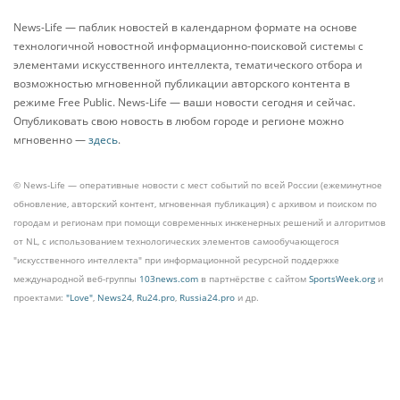
News-Life — паблик новостей в календарном формате на основе
технологичной новостной информационно-поисковой системы с
элементами искусственного интеллекта, тематического отбора и
возможностью мгновенной публикации авторского контента в
режиме Free Public. News-Life — ваши новости сегодня и сейчас.
Опубликовать свою новость в любом городе и регионе можно
мгновенно —
здесь
.
© News-Life — оперативные новости с мест событий по всей России (ежеминутное
обновление, авторский контент, мгновенная публикация) с архивом и поиском по
городам и регионам при помощи современных инженерных решений и алгоритмов
от NL, с использованием технологических элементов самообучающегося
"искусственного интеллекта" при информационной ресурсной поддержке
международной веб-группы
103news.com
в партнёрстве с сайтом
SportsWeek.org
и
проектами:
"Love"
,
News24
,
Ru24.pro
,
Russia24.pro
и др.