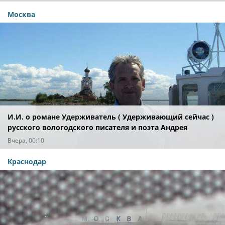
Москва
И.И. о романе Удерживатель ( Удерживающий сейчас )
русского вологодского писателя и поэта Андрея
Малышева ( роман опубликован в 2016 г. )
Вчера, 00:10
Краснодар