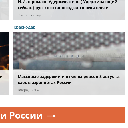
И.И. о романе Удерживатель ( Удерживающий
сейчас ) русского вологодского писателя и
поэта Андрея Малышева ( роман опубликован в
9 часов назад
2016 г. )
Краснодар
ей
Массовые задержки и отмены рейсов 8 августа:
хаос в аэропортах России
Вчера, 17:14
и России