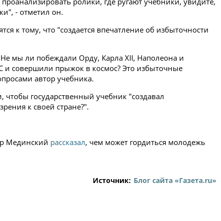
и проанализировать ролики, где ругают учебники, увидите,
и", - отметил он.
ся к тому, что "создается впечатление об избыточности
? Не мы ли побеждали Орду, Карла XII, Наполеона и
ЭС и совершили прыжок в космос? Это избыточные
вопросами автор учебника.
и, чтобы государственный учебник "создавал
ения к своей стране?".
ир Мединский
рассказал
, чем может гордиться молодежь
Источник:
Блог сайта «Газета.ru»