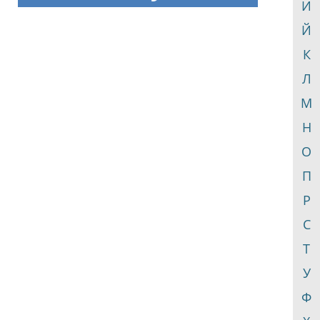
И
Й
К
Л
М
Н
О
П
Р
С
Т
У
Ф