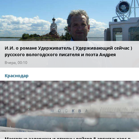
И.И. о романе Удерживатель ( Удерживающий сейчас )
русского вологодского писателя и поэта Андрея
Малышева ( роман опубликован в 2016 г. )
Вчера, 00:10
Краснодар
Массовые задержки и отмены рейсов 8 августа: хаос в