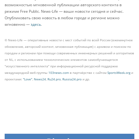
возможностью мгновенной публикации авторского контента в
режиме Free Public. News-Life — ваши новости сегодня и сейчас.
Опубликовать свою новость в любом городе и регионе можно
мгновенно —
здесь
.
© News-Life — оперативные новости с мест событий по всей России (ежеминутное
обновление, авторский контент, мгновенная публикация) с архивом и поиском по
городам и регионам при помощи современных инженерных решений и алгоритмов
от NL, с использованием технологических элементов самообучающегося
"искусственного интеллекта" при информационной ресурсной поддержке
международной веб-группы
103news.com
в партнёрстве с сайтом
SportsWeek.org
и
проектами:
"Love"
,
News24
,
Ru24.pro
,
Russia24.pro
и др.