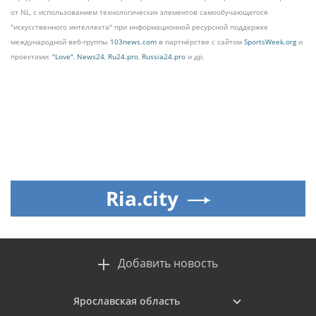
от NL, с использованием технологических элементов самообучающегося
"искусственного интеллекта" при информационной ресурсной поддержке
международной веб-группы
103news.com
в партнёрстве с сайтом
SportsWeek.org
и
проектами:
"Love"
,
News24
,
Ru24.pro
,
Russia24.pro
и др.
Ria.city
Добавить новость
Ярославская область