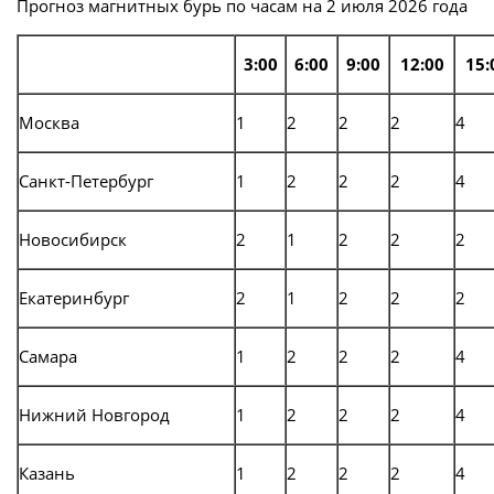
Прогноз магнитных бурь по часам на 2 июля 2026 года
3:00
6:00
9:00
12:00
15:
Москва
1
2
2
2
4
Санкт-Петербург
1
2
2
2
4
Новосибирск
2
1
2
2
2
Екатеринбург
2
1
2
2
2
Самара
1
2
2
2
4
Нижний Новгород
1
2
2
2
4
Казань
1
2
2
2
4