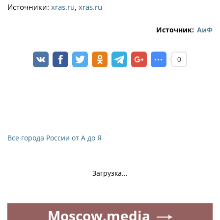
Источники:
xras.ru
,
xras.ru
Источник:
АиФ
0
Все города России от А до Я
Загрузка...
Moscow.media