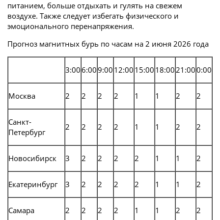
питанием, больше отдыхать и гулять на свежем
воздухе. Также следует избегать физического и
эмоционального перенапряжения.
Прогноз магнитных бурь по часам на 2 июня 2026 года
3:00
6:00
9:00
12:00
15:00
18:00
21:00
0:00
Москва
2
2
2
2
1
1
2
2
Санкт-
2
2
2
2
1
1
2
2
Петербург
Новосибирск
3
2
2
2
2
1
1
2
Екатеринбург
3
2
2
2
2
1
1
2
Самара
2
2
2
2
1
1
2
2