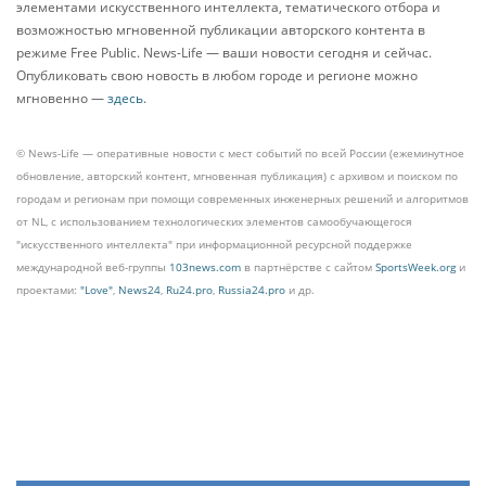
элементами искусственного интеллекта, тематического отбора и
возможностью мгновенной публикации авторского контента в
режиме Free Public. News-Life — ваши новости сегодня и сейчас.
Опубликовать свою новость в любом городе и регионе можно
мгновенно —
здесь
.
© News-Life — оперативные новости с мест событий по всей России (ежеминутное
обновление, авторский контент, мгновенная публикация) с архивом и поиском по
городам и регионам при помощи современных инженерных решений и алгоритмов
от NL, с использованием технологических элементов самообучающегося
"искусственного интеллекта" при информационной ресурсной поддержке
международной веб-группы
103news.com
в партнёрстве с сайтом
SportsWeek.org
и
проектами:
"Love"
,
News24
,
Ru24.pro
,
Russia24.pro
и др.