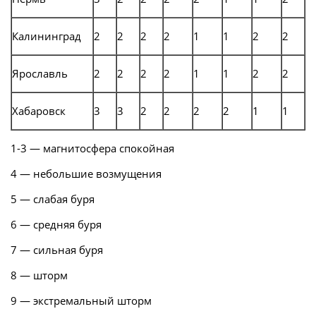
Калининград
2
2
2
2
1
1
2
2
Ярославль
2
2
2
2
1
1
2
2
Хабаровск
3
3
2
2
2
2
1
1
1-3 — магнитосфера спокойная
4 — небольшие возмущения
5 — слабая буря
6 — средняя буря
7 — сильная буря
8 — шторм
9 — экстремальный шторм