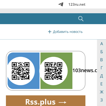
123ru.net
Добавить новость
А
Б
В
Г
103news.com
Д
Е
Ж
Rss.plus
З