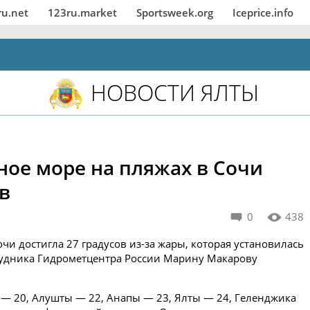
ru.net
123ru.market
Sportsweek.org
Iceprice.info
НОВОСТИ ЯЛТЫ
ное море на пляжах в Сочи
в
0
438
чи достигла 27 градусов из-за жары, которая установилась
трудника Гидрометцентра России Марину Макарову
и — 20, Алушты — 22, Анапы — 23, Ялты — 24, Геленджика