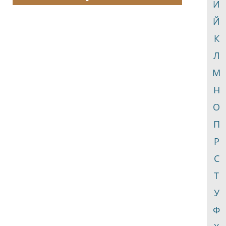
И
Й
К
Л
М
Н
О
П
Р
С
Т
У
Ф