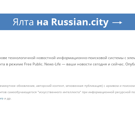
Ялта
на Russian.city
снове технологичной новостной информационно-поисковой системы с элем
 в режиме Free Public. News-Life — ваши новости сегодня и сейчас. Опу
жеминутное обновление, авторский контент, мгновенная публикация) с архивом и поиск
ментов самообучающегося "искусственного интеллекта" при информационной ресурсной 
pro
и др.