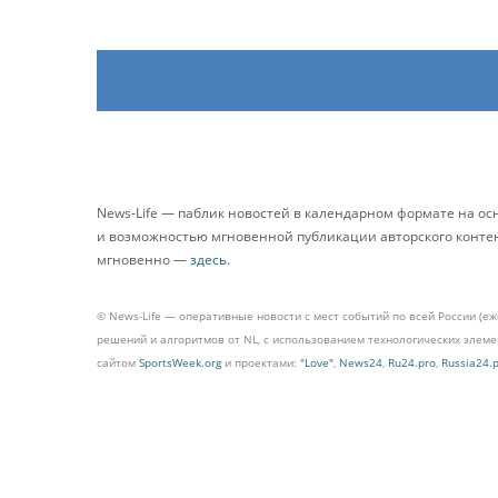
News-Life — паблик новостей в календарном формате на о
и возможностью мгновенной публикации авторского контента
мгновенно —
здесь
.
© News-Life — оперативные новости с мест событий по всей России (е
решений и алгоритмов от NL, с использованием технологических эле
сайтом
SportsWeek.org
и проектами:
"Love"
,
News24
,
Ru24.pro
,
Russia24.