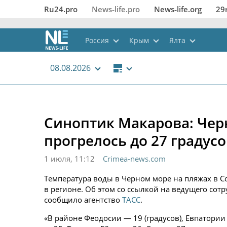
Ru24.pro
News‑life.pro
News‑life.org
29
Россия
Крым
Ялта
08.08.2026
Синоптик Макарова: Чер
прогрелось до 27 градусо
1 июля, 11:12
Crimea-news.com
Температура воды в Черном море на пляжах в Со
в регионе. Об этом со ссылкой на ведущего со
сообщило агентство
ТАСС
.
«В районе Феодосии — 19 (градусов), Евпатори