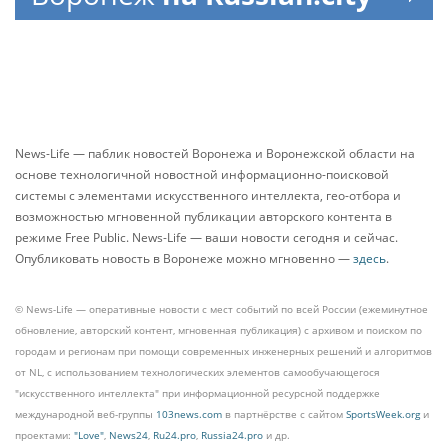
News-Life — паблик новостей Воронежа и Воронежской области на
основе технологичной новостной информационно-поисковой
системы с элементами искусственного интеллекта, гео-отбора и
возможностью мгновенной публикации авторского контента в
режиме Free Public. News-Life — ваши новости сегодня и сейчас.
Опубликовать новость в Воронеже можно мгновенно —
здесь
.
© News-Life — оперативные новости с мест событий по всей России (ежеминутное
обновление, авторский контент, мгновенная публикация) с архивом и поиском по
городам и регионам при помощи современных инженерных решений и алгоритмов
от NL, с использованием технологических элементов самообучающегося
"искусственного интеллекта" при информационной ресурсной поддержке
международной веб-группы
103news.com
в партнёрстве с сайтом
SportsWeek.org
и
проектами:
"Love"
,
News24
,
Ru24.pro
,
Russia24.pro
и др.